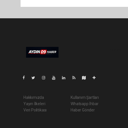
Pro-0.034
Hakkımızda
Kullanım Şartları
Yayın İlkeleri
Whatsapp İhbar
Veri Politikası
Haber Gönder