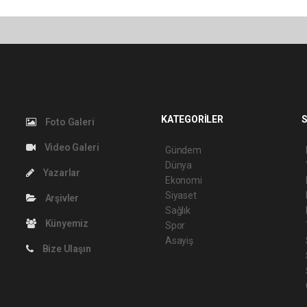
KATEGORİLER
S
Foto Galeri
Video Galeri
Gündem
Dünya
Yazarlar
Ekonomi
Siyaset
Arşivler
Sağlık
Künyemiz
Spor
Asayiş
Bize Ulaşın