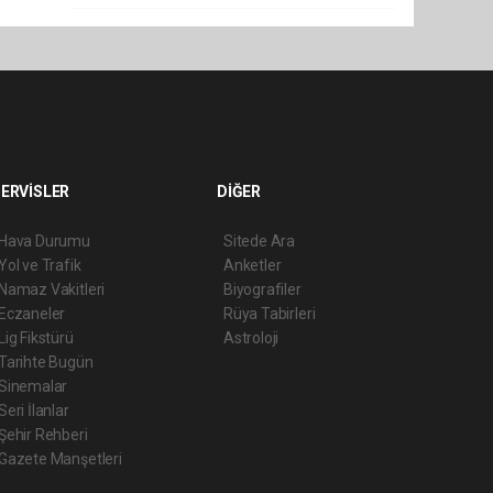
ERVİSLER
DİĞER
Hava Durumu
Sitede Ara
Yol ve Trafik
Anketler
Namaz Vakitleri
Biyografiler
Eczaneler
Rüya Tabirleri
Lig Fikstürü
Astroloji
Tarihte Bugün
Sinemalar
Seri İlanlar
Şehir Rehberi
Gazete Manşetleri