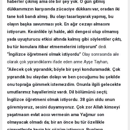
haberler çıkmış ama öle bir şey yok. O gün gitmiş
dükkanımızın karşısında zücaciye dükkanı var, oradan iki
tane koli bandı almış. Bu olayı tasarlayarak yapmış, bu
olayın başka savunması yok. En ağır cezayı almasını
istiyorum. Kesinlikle iyi halde, akli dengesi olup olmamış
yada uyuşturucu etkisi altında kalmış gibi söylentiler çıktı,
bu tür konulara itibar etmemelerini istiyorum”
dedi.
“İngilizce öğretmeni olmak istiyordu”
Olay sonrasında aile
olarak çok yıprandıklarını ifade eden anne Ayşe Tayhan,
“Ailecek çok yıprandık; böyle bir şeyi konduramadık. Çok
yıprandık bu olaydan dolayı ve ben çocuğumu bu şekilde
onu toprağa gömmek istemezdim. Onunla ilgili gelecekte
umutlarımız hayallerimiz vardı. Dil bölümünü seçti;
İngilizce öğretmeni olmak istiyordu. 38 gün oldu onun
göremiyoruz, sesini duyamıyoruz. Çok zor Allah kimseyi
yaşatmasın evlat acısı vermesin ama Yağmur son
olmayacak olmadı da; bir an önce bu tür özellikle
cinayetlerde kesin bir çözüm istiyoruz. Bunların