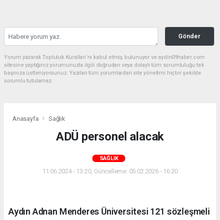
Gönder
Yorum yazarak Topluluk Kuralları’nı kabul etmiş bulunuyor ve aydin09haber.com
sitesine yaptığınız yorumunuzla ilgili doğrudan veya dolaylı tüm sorumluluğu tek
başınıza üstleniyorsunuz. Yazılan tüm yorumlardan site yönetimi hiçbir şekilde
sorumlu tutulamaz.
Anasayfa
Sağlık
ADÜ personel alacak
SAĞLIK
11.06.2024 - 13:20, Güncelleme: 05.02.2026 - 16:20
Aydın Adnan Menderes Üniversitesi 121 sözleşmeli