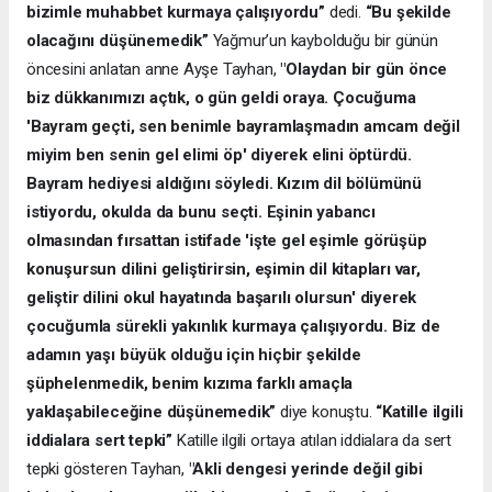
bizimle muhabbet kurmaya çalışıyordu”
dedi.
“Bu şekilde
olacağını düşünemedik”
Yağmur’un kaybolduğu bir günün
öncesini anlatan anne Ayşe Tayhan,
"Olaydan bir gün önce
biz dükkanımızı açtık, o gün geldi oraya. Çocuğuma
'Bayram geçti, sen benimle bayramlaşmadın amcam değil
miyim ben senin gel elimi öp' diyerek elini öptürdü.
Bayram hediyesi aldığını söyledi. Kızım dil bölümünü
istiyordu, okulda da bunu seçti. Eşinin yabancı
olmasından fırsattan istifade 'işte gel eşimle görüşüp
konuşursun dilini geliştirirsin, eşimin dil kitapları var,
geliştir dilini okul hayatında başarılı olursun' diyerek
çocuğumla sürekli yakınlık kurmaya çalışıyordu. Biz de
adamın yaşı büyük olduğu için hiçbir şekilde
şüphelenmedik, benim kızıma farklı amaçla
yaklaşabileceğine düşünemedik”
diye konuştu.
“Katille ilgili
iddialara sert tepki”
Katille ilgili ortaya atılan iddialara da sert
tepki gösteren Tayhan,
"Akli dengesi yerinde değil gibi