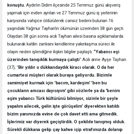
konuştu.
Aydın'ın Didim ilçesinde 25 Temmuz günü alışveriş
yapmak için evden ayrılan ve 27 Temmuz günü iş yerlerinin
karşısında vahşice öldürülerek cansız bedeni bulunan 16
yaşındaki Yağmur Tayhan’ın ölümünün üzerinden 38 gün geçti.
Olaydan 38 gün sonra acılı Tayhan ailesi basına açıklamalarda
bulunarak katilin zanlısını kendilerine yakınlaşma süreci ile
olayın neden işlendiğine ilişkin bilgiler paylaştı.
“Yabancı eşi
üzerinden tanışıklık kurmaya çalıştı"
Acılı anne Ayşe Tayhan
(37),
"Bir yıldır o dükkandaydık kiracı olarak. O da her
cumartesi müşteri olarak buraya geliyordu. Bizimle
samimiyet kurmak için 'bacım, kardeşim' 'ben bu
çocukların amcası dayısıyım' gibi sözlerle ya da 'benim
eşim yabancı Türk kültürünü bilmiyor, sizinle bir şeyle
yapalım ailecek, gelin işte görüşelim' diyerekten katıldı
bizim yanımızda evine de çok davet etti ama gitmedik.
İşlerimiz var diyerek geçiştirdik. O şekilde tanışmış olduk.
Sürekli dükkana gelip çay kahve içip etrafımızda dolanıp