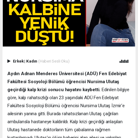
Erkek
|
Kadın
(Haberi Sesli Oku)
Aydın Adnan Menderes Üniversitesi (ADÜ) Fen Edebiyat
Fakültesi Sosyoloji Bölümü öğrencisi Nursima Ulutaş
geçirdiği kalp krizi sonucu hayatını kaybetti.
Edinilen bilgiye
göre, kalp rahatsızlığı olan 23 yaşındaki ADÜ Fen Edebiyat
Fakültesi Sosyoloji Bölümü öğrencisi Nursima Ulutaş İzmir'e
ailesinin yanına gitti. Burada rahatsızlanan Ulutaş çağrılan
ambulansla hastaneye kaldırıldı. Kalp krizi geçirdiği anlaşılan
Ulutaş hastanede doktorların tüm çabalarına rağmen
kurtarılamadı. Ulutaş'ın ölüm haberini alan ailesi ve yakınları