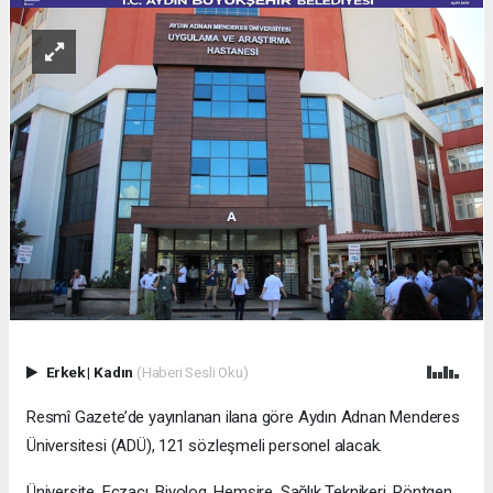
Erkek
|
Kadın
(Haberi Sesli Oku)
Resmî Gazete’de yayınlanan ilana göre Aydın Adnan Menderes
Üniversitesi (ADÜ), 121 sözleşmeli personel alacak.
Üniversite, Eczacı, Biyolog, Hemşire, Sağlık Teknikeri, Röntgen