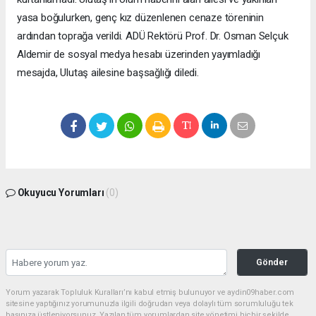
yasa boğulurken, genç kız düzenlenen cenaze töreninin
ardından toprağa verildi. ADÜ Rektörü Prof. Dr. Osman Selçuk
Aldemir de sosyal medya hesabı üzerinden yayımladığı
mesajda, Ulutaş ailesine başsağlığı diledi.
Okuyucu Yorumları
(0)
Gönder
Yorum yazarak Topluluk Kuralları’nı kabul etmiş bulunuyor ve aydin09haber.com
sitesine yaptığınız yorumunuzla ilgili doğrudan veya dolaylı tüm sorumluluğu tek
başınıza üstleniyorsunuz. Yazılan tüm yorumlardan site yönetimi hiçbir şekilde