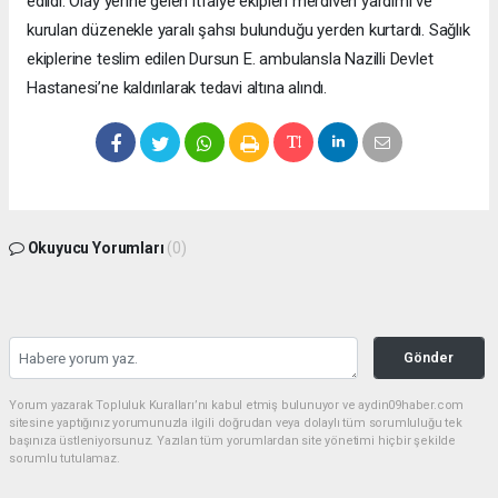
edildi. Olay yerine gelen itfaiye ekipleri merdiven yardımı ve
kurulan düzenekle yaralı şahsı bulunduğu yerden kurtardı. Sağlık
ekiplerine teslim edilen Dursun E. ambulansla Nazilli Devlet
Hastanesi’ne kaldırılarak tedavi altına alındı.
Okuyucu Yorumları
(0)
Gönder
Yorum yazarak Topluluk Kuralları’nı kabul etmiş bulunuyor ve aydin09haber.com
sitesine yaptığınız yorumunuzla ilgili doğrudan veya dolaylı tüm sorumluluğu tek
başınıza üstleniyorsunuz. Yazılan tüm yorumlardan site yönetimi hiçbir şekilde
sorumlu tutulamaz.