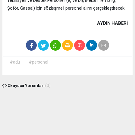
Teknisyen ve Destek Personeli (İç ve Dış Mekân Temizliği,
Şoför, Gassal) için sözleşmeli personel alımı gerçekleştirecek.
AYDIN HABERİ
#adü
#personel
Okuyucu Yorumları
(0)
Gönder
Yorum yazarak Topluluk Kuralları’nı kabul etmiş bulunuyor ve aydin09haber.com
sitesine yaptığınız yorumunuzla ilgili doğrudan veya dolaylı tüm sorumluluğu tek
başınıza üstleniyorsunuz. Yazılan tüm yorumlardan site yönetimi hiçbir şekilde