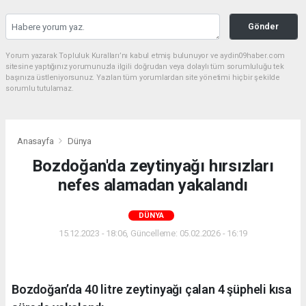
Gönder
Yorum yazarak Topluluk Kuralları’nı kabul etmiş bulunuyor ve aydin09haber.com
sitesine yaptığınız yorumunuzla ilgili doğrudan veya dolaylı tüm sorumluluğu tek
başınıza üstleniyorsunuz. Yazılan tüm yorumlardan site yönetimi hiçbir şekilde
sorumlu tutulamaz.
Anasayfa
Dünya
Bozdoğan'da zeytinyağı hırsızları
nefes alamadan yakalandı
DÜNYA
15.12.2023 - 18:06, Güncelleme: 05.02.2026 - 16:19
Bozdoğan’da 40 litre zeytinyağı çalan 4 şüpheli kısa