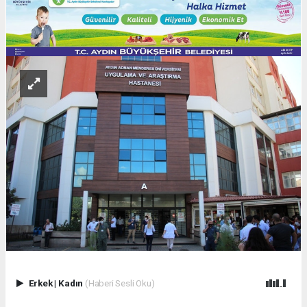
Erkek
|
Kadın
(Haberi Sesli Oku)