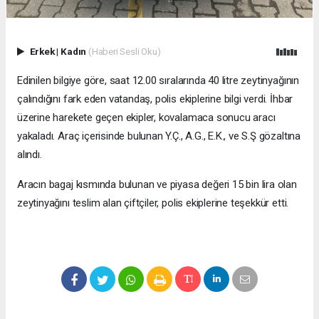
Erkek
|
Kadın
(Haberi Sesli Oku)
Edinilen bilgiye göre, saat 12.00 sıralarında 40 litre zeytinyağının
çalındığını fark eden vatandaş, polis ekiplerine bilgi verdi. İhbar
üzerine harekete geçen ekipler, kovalamaca sonucu aracı
yakaladı. Araç içerisinde bulunan Y.Ç., A.G., E.K., ve S.Ş gözaltına
alındı.
Aracın bagaj kısmında bulunan ve piyasa değeri 15 bin lira olan
zeytinyağını teslim alan çiftçiler, polis ekiplerine teşekkür etti.