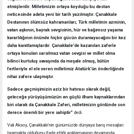
etmişlerdir. Milletimizin ortaya koyduğu bu destan
neticesinde adeta yeni bir tarih yazılmıştır. Çanakkale
Destanının ölümsüz kahramanları; Türk milletinin azminin,
vatan aşkının, bayrak sevgisinin, hür ve bağımsız yaşama
kararlılığının önünde hiçbir gücün duramayacağını bir kez
daha kanıtlamışlardır. Çanakkale'de kazanılan zaferle
ortaya konulan sarsılmaz vatan sevgisi ve millet olma
bilinci kurtuluş savaşında da meşale olmuş, bütün
fertleriyle el ele veren milletimiz Atatürk’ün önderliğinde
nihai zafere ulaşmıştır.
Sadece geçmişimizin aziz bir hatırası olarak değil,
geleceğe yürüyüşümüzün en güçlü ilham kaynaklarından
biri olarak da Çanakkale Zaferi, milletimizin gönlünde son
derece önemli bir yere sahiptir”
dedi.
Vali Aksoy, Çanakkale’nin günümüzde dünyaya barış mesajları
taşımakta olduğunu ifade ettiği açıklamasının devamında,