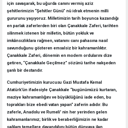
için savaşarak, bu uğurda canını vermiş aziz
şehitlerimizin “Şehitler Günü” nü idrak etmenin milli
gururunu yaşıyoruz. Milletimizin tarih boyunca kazandığı
en parlak zaferlerden biri olan Çanakkale Zaferi, tarihten
silinmek istenen bir milletin, bütün yokluk ve
imkânsızlıklara rağmen, vatanını canı pahasına nasıl
savunduğunu gösteren emsalsiz bir kahramanlıktır.
Çanakkale Zaferi, dönemin en modern ordularını dize
getiren, “Çanakkale Geçilmez” sözünü tarihe nakşeden
şanlı bir destandır.
Cumhuriyetimizin kurucusu Gazi Mustafa Kemal
Atatürk’ün ifadesiyle Çanakkale “bugünümüzü kurtaran,
maziye kahramanlığını ve büyüklüğünü iade eden, bu
toprakları bize ebedi vatan yapan” zaferin adıdır. Bu
zaferle, Anadolu ve Rumeli' nin her yerinden gelen
kahramanlarımız; birlik ve beraberliğimizin ne kadar
sağlam temellere dayandığını bütün dünyaya ilan