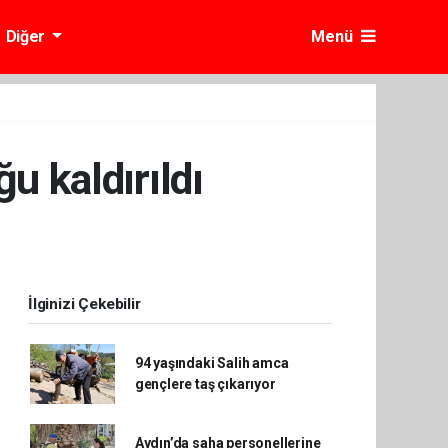
Diğer
Menü
ğu kaldırıldı
İlginizi Çekebilir
94 yaşındaki Salih amca
gençlere taş çıkarıyor
Aydın’da saha personellerine