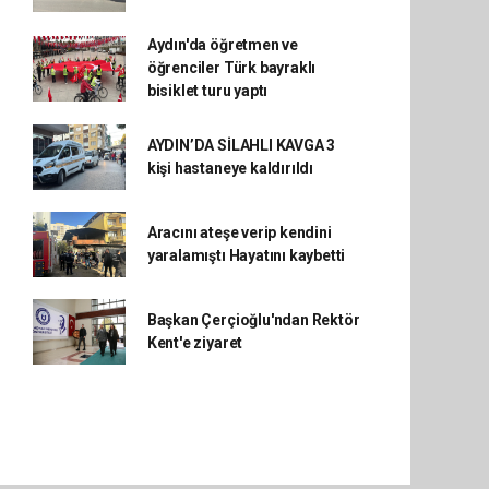
Aydın'da öğretmen ve
öğrenciler Türk bayraklı
bisiklet turu yaptı
AYDIN’DA SİLAHLI KAVGA 3
kişi hastaneye kaldırıldı
Aracını ateşe verip kendini
yaralamıştı Hayatını kaybetti
Başkan Çerçioğlu'ndan Rektör
Kent'e ziyaret