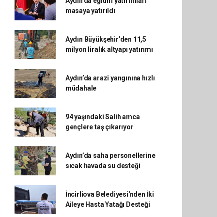
Aydın’da eğitim yatırımları
masaya yatırıldı
Aydın Büyükşehir’den 11,5
milyon liralık altyapı yatırımı
Aydın’da arazi yangınına hızlı
müdahale
94 yaşındaki Salih amca
gençlere taş çıkarıyor
Aydın’da saha personellerine
sıcak havada su desteği
İncirliova Belediyesi'nden İki
Aileye Hasta Yatağı Desteği