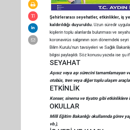
Şehirlerarası seyehatler, etkinlikler, iş 
kaldırıldığı duyuruldu.
Uzun süredir uygula
kişilerin toplu alanlarda bulunması ve seyahat e
koronavirüs salgınının son dönemdeki seyri ve
Bilim Kurulu'nun tavsiyeleri ve Sağlık Bakanlı
bilgisi paylaşıldı. Söz konusu yazıda ise şu if
SEYAHAT
Aşısız veya aşı sürecini tamamlamayan ve 
otobüs, tren veya diğer toplu ulaşım araçla
ETKİNLİK
Konser, sinema ve tiyatro gibi etkinliklere
OKULLAR
Milli Eğitim Bakanlığı okullarında görev y
vb.),