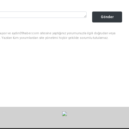
Gönder
nuyor ve aydin09haber.com sitesine yaptığınız yorumunuzla ilgili doğrudan veya
. Yazılan tüm yorumlardan site yönetimi hiçbir şekilde sorumlu tutulamaz.