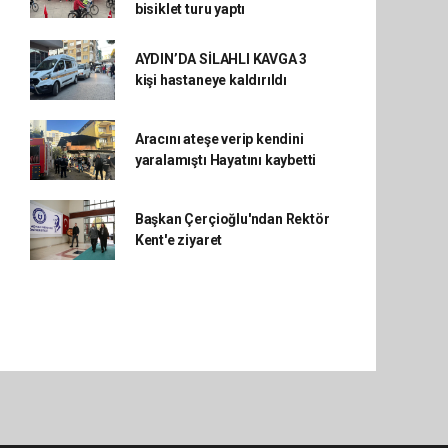
bisiklet turu yaptı
AYDIN’DA SİLAHLI KAVGA 3
kişi hastaneye kaldırıldı
Aracını ateşe verip kendini
yaralamıştı Hayatını kaybetti
Başkan Çerçioğlu'ndan Rektör
Kent'e ziyaret