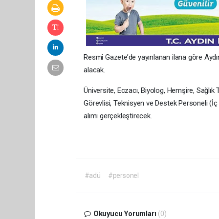
Resmî Gazete’de yayınlanan ilana göre Ayd
alacak.
Üniversite, Eczacı, Biyolog, Hemşire, Sağlık
Görevlisi, Teknisyen ve Destek Personeli (İç
alımı gerçekleştirecek.
#adü
#personel
Okuyucu Yorumları
(0)