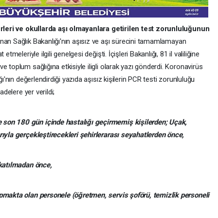
yerleri ve okullarda aşı olmayanlara getirilen test zorunluluğunun
nan Sağlık Bakanlığı'nın aşısız ve aşı sürecini tamamlamayan
tmeleriyle ilgili genelgesi değişti. İçişleri Bakanlığı, 81 il valiliğine
 toplum sağlığına etkisiyle iligli olarak yazı gönderdi. Koronavirüs
ğı'nın değerlendirdiği yazıda aşısız kişilerin PCR testi zorunluluğu
adelere yer verildi;
son 180 gün içinde hastalığı geçirmemiş kişilerden;
Uçak,
rıyla gerçekleştirecekleri şehirlerarası seyahatlerden önce,
 katılmadan önce,
apmakta olan personele (öğretmen, servis şoförü, temizlik personeli