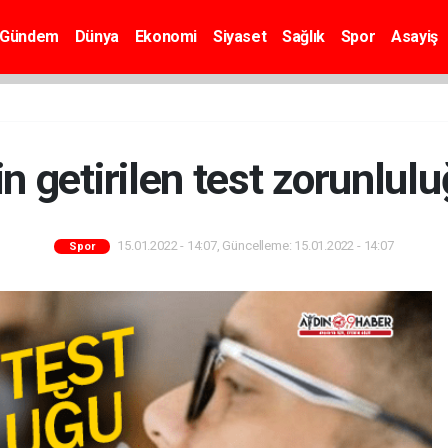
Gündem
Dünya
Ekonomi
Siyaset
Sağlık
Spor
Asayiş
in getirilen test zorunlulu
15.01.2022 - 14:07, Güncelleme: 15.01.2022 - 14:07
Spor