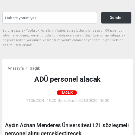
Gönder
Yorum yazarak Topluluk Kuralları’nı kabul etmiş bulunuyor ve aydin09haber.com
sitesine yaptığınız yorumunuzla ilgili doğrudan veya dolaylı tüm sorumluluğu tek
başınıza üstleniyorsunuz. Yazılan tüm yorumlardan site yönetimi hiçbir şekilde
sorumlu tutulamaz.
Anasayfa
Sağlık
ADÜ personel alacak
SAĞLIK
11.06.2024 - 13:20, Güncelleme: 05.02.2026 - 16:20
Aydın Adnan Menderes Üniversitesi 121 sözleşmeli
personel alımı gerçekleştirecek