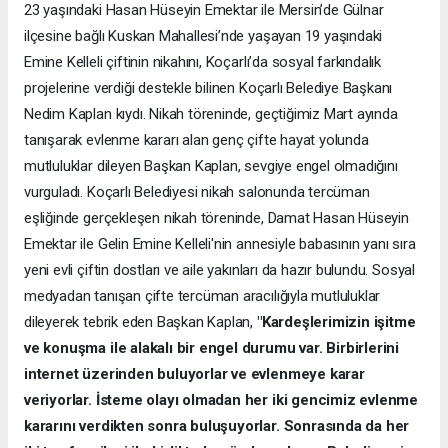
23 yaşındaki Hasan Hüseyin Emektar ile Mersin’de Gülnar
ilçesine bağlı Kuskan Mahallesi’nde yaşayan 19 yaşındaki
Emine Kelleli çiftinin nikahını, Koçarlı’da sosyal farkındalık
projelerine verdiği destekle bilinen Koçarlı Belediye Başkanı
Nedim Kaplan kıydı. Nikah töreninde, geçtiğimiz Mart ayında
tanışarak evlenme kararı alan genç çifte hayat yolunda
mutluluklar dileyen Başkan Kaplan, sevgiye engel olmadığını
vurguladı. Koçarlı Belediyesi nikah salonunda tercüman
eşliğinde gerçekleşen nikah töreninde, Damat Hasan Hüseyin
Emektar ile Gelin Emine Kelleli'nin annesiyle babasının yanı sıra
yeni evli çiftin dostları ve aile yakınları da hazır bulundu. Sosyal
medyadan tanışan çifte tercüman aracılığıyla mutluluklar
dileyerek tebrik eden Başkan Kaplan,
"Kardeşlerimizin işitme
ve konuşma ile alakalı bir engel durumu var. Birbirlerini
internet üzerinden buluyorlar ve evlenmeye karar
veriyorlar. İsteme olayı olmadan her iki gencimiz evlenme
kararını verdikten sonra buluşuyorlar. Sonrasında da her