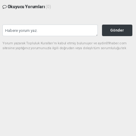
Okuyucu Yorumları
(0)
Gönder
Yorum yazarak Topluluk Kuralları’nı kabul etmiş bulunuyor ve aydin09haber.com
sitesine yaptığınız yorumunuzla ilgili doğrudan veya dolaylı tüm sorumluluğu tek
başınıza üstleniyorsunuz. Yazılan tüm yorumlardan site yönetimi hiçbir şekilde
sorumlu tutulamaz.
Anasayfa
Dünya
Bozdoğan'da zeytinyağı hırsızları
nefes alamadan yakalandı
DÜNYA
15.12.2023 - 18:06, Güncelleme: 05.02.2026 - 16:19