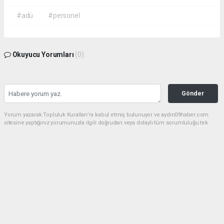
#adü
#personel
Okuyucu Yorumları
(0)
Gönder
Yorum yazarak Topluluk Kuralları’nı kabul etmiş bulunuyor ve aydin09haber.com
sitesine yaptığınız yorumunuzla ilgili doğrudan veya dolaylı tüm sorumluluğu tek
başınıza üstleniyorsunuz. Yazılan tüm yorumlardan site yönetimi hiçbir şekilde
sorumlu tutulamaz.
Anasayfa
Dünya
Bozdoğan'da zeytinyağı hırsızları
nefes alamadan yakalandı