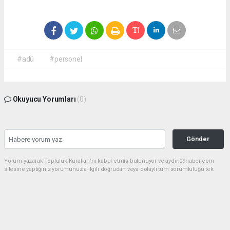
#adü
#personel
Okuyucu Yorumları
(0)
Gönder
Yorum yazarak Topluluk Kuralları’nı kabul etmiş bulunuyor ve aydin09haber.com
sitesine yaptığınız yorumunuzla ilgili doğrudan veya dolaylı tüm sorumluluğu tek
başınıza üstleniyorsunuz. Yazılan tüm yorumlardan site yönetimi hiçbir şekilde
sorumlu tutulamaz.
Anasayfa
Dünya