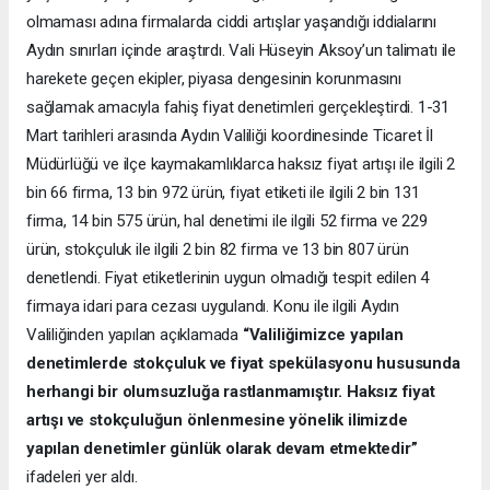
olmaması adına firmalarda ciddi artışlar yaşandığı iddialarını
Aydın sınırları içinde araştırdı. Vali Hüseyin Aksoy’un talimatı ile
harekete geçen ekipler, piyasa dengesinin korunmasını
sağlamak amacıyla fahiş fiyat denetimleri gerçekleştirdi. 1-31
Mart tarihleri arasında Aydın Valiliği koordinesinde Ticaret İl
Müdürlüğü ve ilçe kaymakamlıklarca haksız fiyat artışı ile ilgili 2
bin 66 firma, 13 bin 972 ürün, fiyat etiketi ile ilgili 2 bin 131
firma, 14 bin 575 ürün, hal denetimi ile ilgili 52 firma ve 229
ürün, stokçuluk ile ilgili 2 bin 82 firma ve 13 bin 807 ürün
denetlendi. Fiyat etiketlerinin uygun olmadığı tespit edilen 4
firmaya idari para cezası uygulandı. Konu ile ilgili Aydın
Valiliğinden yapılan açıklamada
“Valiliğimizce yapılan
denetimlerde stokçuluk ve fiyat spekülasyonu hususunda
herhangi bir olumsuzluğa rastlanmamıştır. Haksız fiyat
artışı ve stokçuluğun önlenmesine yönelik ilimizde
yapılan denetimler günlük olarak devam etmektedir”
ifadeleri yer aldı.