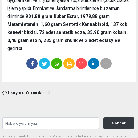
uygulanırken ve 2 şüpheli şahsa suça sürüklenen çocuk olarak
işlem yapıldı. Emniyet ve Jandarma birimlerince bu zaman
diliminde
901,88 gram Kubar Esrar, 1979,88 gram
Metamfetamin, 1,60 gram Sentetik Kannabinoid, 137 kök
kenevir bitkisi, 72 adet sentetik ecza, 35,90 gram kokain,
0,46 gram eroin, 235 gram shunk ve 2 adet ectasy
ele
geçirildi.
Okuyucu Yorumları
(0)
Gönder
Yorum yazarak Topluluk Kuralları’nı kabul etmiş bulunuyor ve aydin09haber.com