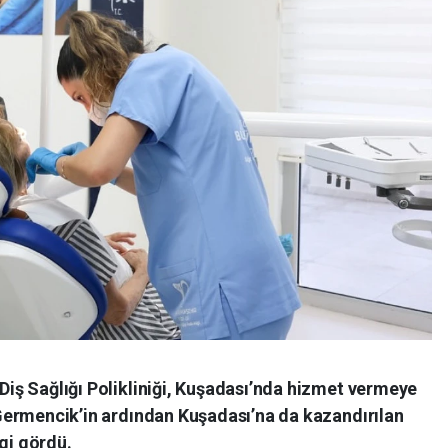
 Diş Sağlığı Polikliniği, Kuşadası’nda hizmet vermeye
ve Germencik’in ardından Kuşadası’na da kazandırılan
lgi gördü.