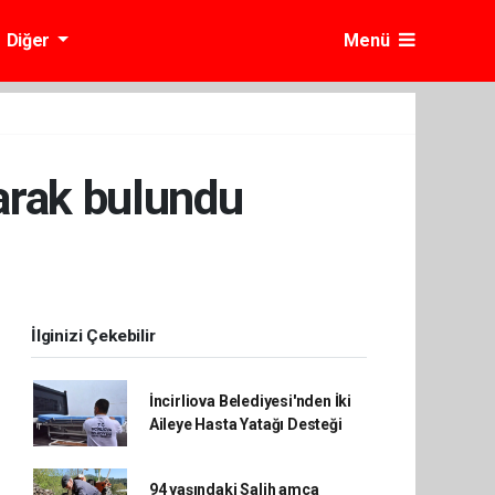
Diğer
Menü
larak bulundu
İlginizi Çekebilir
İncirliova Belediyesi'nden İki
Aileye Hasta Yatağı Desteği
94 yaşındaki Salih amca