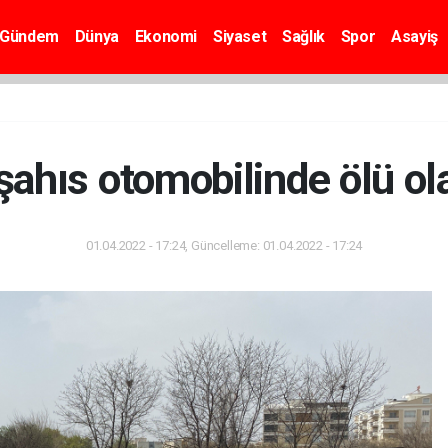
Gündem
Dünya
Ekonomi
Siyaset
Sağlık
Spor
Asayiş
 şahıs otomobilinde ölü o
01.04.2022 - 17:24, Güncelleme: 01.04.2022 - 17:24