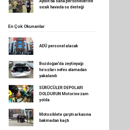
Aydın’da saha personellerine
sıcak havada su desteği
En Çok Okunanlar
ADÜ personel alacak
Bozdoğan'da zeytinyağı
hırsızları nefes alamadan
yakalandı
SÜRÜCÜLER DEPOLARI
DOLDURUN Motorine zam
yolda
Motosiklete çarptı arkasına
bakmadan kaçtı