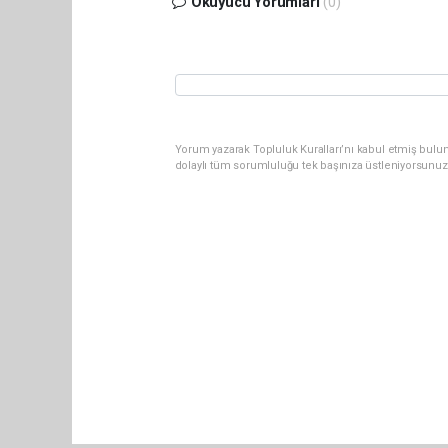
Okuyucu Yorumları
(0)
Yorum yazarak Topluluk Kuralları’nı kabul etmiş bulu
dolaylı tüm sorumluluğu tek başınıza üstleniyorsunuz