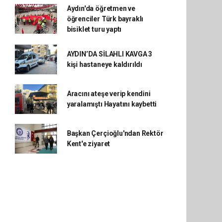
Aydın'da öğretmen ve
öğrenciler Türk bayraklı
bisiklet turu yaptı
AYDIN’DA SİLAHLI KAVGA 3
kişi hastaneye kaldırıldı
Aracını ateşe verip kendini
yaralamıştı Hayatını kaybetti
Başkan Çerçioğlu'ndan Rektör
Kent'e ziyaret