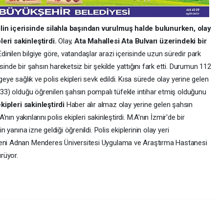
ilin içerisinde silahla başından vurulmuş halde bulunurken, olay
eri sakinleştirdi.
Olay,
Ata Mahallesi Ata Bulvarı üzerindeki bir
inilen bilgiye göre, vatandaşlar arazi içerisinde uzun süredir park
sinde bir şahsın hareketsiz bir şekilde yattığını fark etti. Durumun 112
geye sağlık ve polis ekipleri sevk edildi. Kısa sürede olay yerine gelen
 (33) olduğu öğrenilen şahsın pompalı tüfekle intihar etmiş olduğunu
ekipleri sakinleştirdi
Haber alır almaz olay yerine gelen şahsın
'nın yakınlarını polis ekipleri sakinleştirdi. M.A'nın İzmir'de bir
n yanına izne geldiği öğrenildi. Polis ekiplerinin olay yeri
edeni Adnan Menderes Üniversitesi Uygulama ve Araştırma Hastanesi
ürüyor.