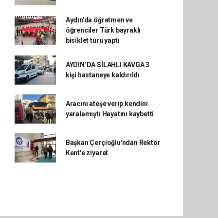
Aydın'da öğretmen ve
öğrenciler Türk bayraklı
bisiklet turu yaptı
AYDIN’DA SİLAHLI KAVGA 3
kişi hastaneye kaldırıldı
Aracını ateşe verip kendini
yaralamıştı Hayatını kaybetti
Başkan Çerçioğlu'ndan Rektör
Kent'e ziyaret