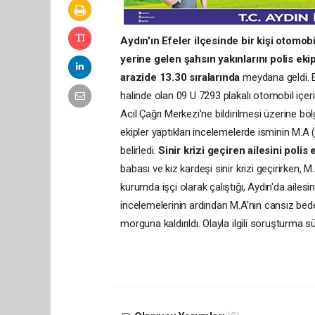
Aydın'ın Efeler ilçesinde bir kişi otomob
yerine gelen şahsın yakınlarını polis ekipl
arazide 13.30 sıralarında
meydana geldi. Ed
halinde olan 09 U 7293 plakalı otomobil içeri
Acil Çağrı Merkezi'ne bildirilmesi üzerine böl
ekipler yaptıkları incelemelerde isminin M.A
belirledi.
Sinir krizi geçiren ailesini polis 
babası ve kız kardeşi sinir krizi geçirirken, M.A
kurumda işçi olarak çalıştığı, Aydın'da ailesini
incelemelerinin ardından M.A'nın cansız b
morguna kaldırıldı. Olayla ilgili soruşturma s