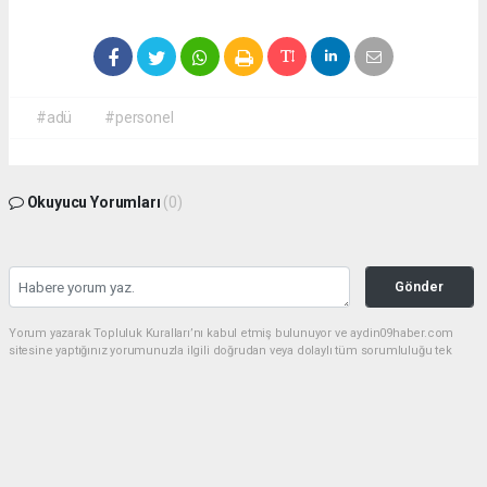
#adü
#personel
Okuyucu Yorumları
(0)
Gönder
Yorum yazarak Topluluk Kuralları’nı kabul etmiş bulunuyor ve aydin09haber.com
sitesine yaptığınız yorumunuzla ilgili doğrudan veya dolaylı tüm sorumluluğu tek
başınıza üstleniyorsunuz. Yazılan tüm yorumlardan site yönetimi hiçbir şekilde
sorumlu tutulamaz.
Anasayfa
Dünya