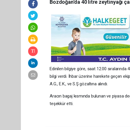
Bozdoğan’da 40 litre zeytinyağı ça
Edinilen bilgiye göre, saat 12.00 sıralarında 4
bilgi verdi. İhbar üzerine harekete geçen eki
A.G., E.K., ve S.Ş gözaltına alındı.
Aracın bagaj kısmında bulunan ve piyasa değeri
teşekkür etti.