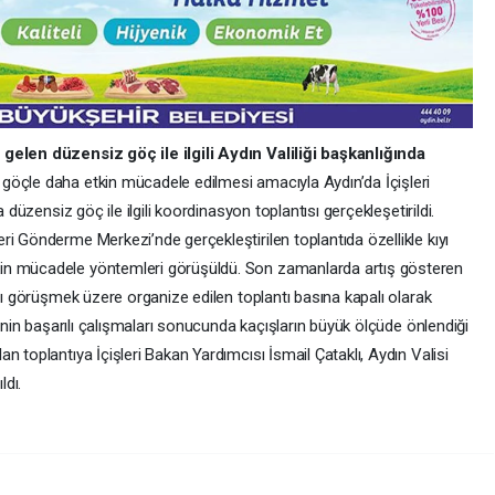
 gelen düzensiz göç ile ilgili Aydın Valiliği başkanlığında
göçle daha etkin mücadele edilmesi amacıyla Aydın’da İçişleri
 düzensiz göç ile ilgili koordinasyon toplantısı gerçekleşetirildi.
i Gönderme Merkezi’nde gerçekleştirilen toplantıda özellikle kıyı
in mücadele yöntemleri görüşüldü. Son zamanlarda artış gösteren
arı görüşmek üzere organize edilen toplantı basına kapalı olarak
rinin başarılı çalışmaları sonucunda kaçışların büyük ölçüde önlendiği
 toplantıya İçişleri Bakan Yardımcısı İsmail Çataklı, Aydın Valisi
ldı.