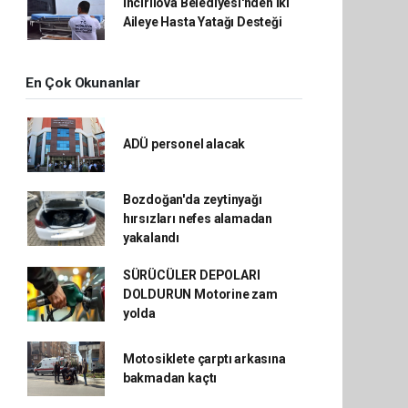
İncirliova Belediyesi'nden İki
Aileye Hasta Yatağı Desteği
En Çok Okunanlar
ADÜ personel alacak
Bozdoğan'da zeytinyağı
hırsızları nefes alamadan
yakalandı
SÜRÜCÜLER DEPOLARI
DOLDURUN Motorine zam
yolda
Motosiklete çarptı arkasına
bakmadan kaçtı