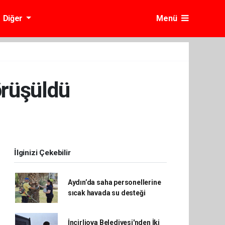
Diğer
Menü
örüşüldü
İlginizi Çekebilir
Aydın’da saha personellerine
sıcak havada su desteği
İncirliova Belediyesi'nden İki