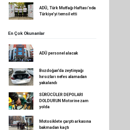
ADÜ, Türk Mutfağı Haftası’nda
Türkiye’yi temsil etti
En Çok Okunanlar
ADÜ personel alacak
Bozdoğan'da zeytinyağı
hırsızları nefes alamadan
yakalandı
SÜRÜCÜLER DEPOLARI
DOLDURUN Motorine zam
yolda
Motosiklete çarptı arkasına
bakmadan kaçtı