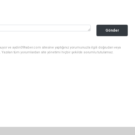
Gönder
nuyor ve aydin09haber.com sitesine yaptığınız yorumunuzla ilgili doğrudan veya
. Yazılan tüm yorumlardan site yönetimi hiçbir şekilde sorumlu tutulamaz.