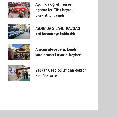
Aydın'da öğretmen ve
öğrenciler Türk bayraklı
bisiklet turu yaptı
AYDIN’DA SİLAHLI KAVGA 3
kişi hastaneye kaldırıldı
Aracını ateşe verip kendini
yaralamıştı Hayatını kaybetti
Başkan Çerçioğlu'ndan Rektör
Kent'e ziyaret