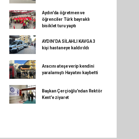
Aydın'da öğretmen ve
öğrenciler Türk bayraklı
bisiklet turu yaptı
AYDIN’DA SİLAHLI KAVGA 3
kişi hastaneye kaldırıldı
Aracını ateşe verip kendini
yaralamıştı Hayatını kaybetti
Başkan Çerçioğlu'ndan Rektör
Kent'e ziyaret