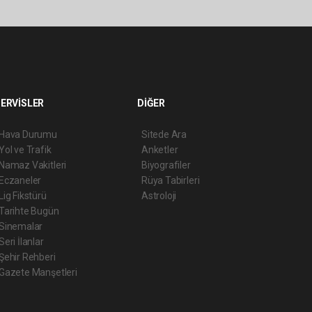
ERVİSLER
DİĞER
Hava Durumu
Sitede Ara
Yol ve Trafik
Anketler
Namaz Vakitleri
Biyografiler
Eczaneler
Rüya Tabirleri
Lig Fikstürü
Astroloji
Tarihte Bugün
Sinemalar
Seri İlanlar
Şehir Rehberi
Gazete Manşetleri