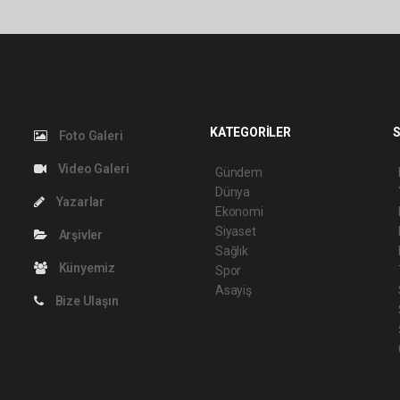
KATEGORİLER
S
Foto Galeri
Video Galeri
Gündem
Dünya
Yazarlar
Ekonomi
Siyaset
Arşivler
Sağlık
Künyemiz
Spor
Asayiş
Bize Ulaşın