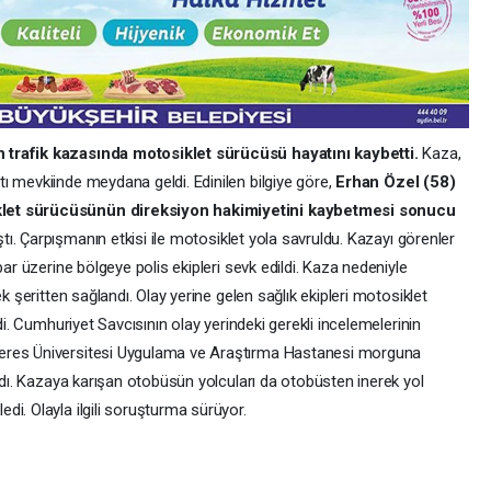
 trafik kazasında motosiklet sürücüsü hayatını kaybetti.
Kaza,
ı mevkiinde meydana geldi. Edinilen bilgiye göre,
Erhan Özel (58)
klet sürücüsünün direksiyon hakimiyetini kaybetmesi sonucu
ştı. Çarpışmanın etkisi ile motosiklet yola savruldu. Kazayı görenler
bar üzerine bölgeye polis ekipleri sevk edildi. Kaza nedeniyle
k şeritten sağlandı. Olay yerine gelen sağlık ekipleri motosiklet
di. Cumhuriyet Savcısının olay yerindeki gerekli incelemelerinin
eres Üniversitesi Uygulama ve Araştırma Hastanesi morguna
ındı. Kazaya karışan otobüsün yolcuları da otobüsten inerek yol
i. Olayla ilgili soruşturma sürüyor.