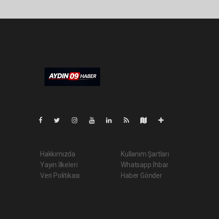
Pro-0.054
Hakkımızda
Kullanım Şartları
Yayın İlkeleri
Whatsapp İhbar
Veri Politikası
Haber Gönder