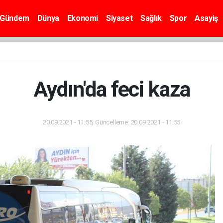
Gündem
Dünya
Ekonomi
Siyaset
Sağlık
Spor
Asayiş
Aydın'da feci kaza
20.09.2021 - 11:55, Güncelleme: 20.09.2021 - 11:55