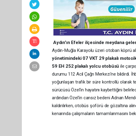
Aydın'ın Efeler ilçesinde meydana gelen
Aydın-Muğla Karayolu üzeri otoban köprü alt
yönetimindeki 07 VKT 29 plakalı motosi
59 EH 252 plakalı yolcu otobüsü
ile çarpı
durumu 112 Acil Çağrı Merkezi'ne bildirdi. İh
yoğunlaşan trafik bir süre kontrollü olarak te
sürücüsü Özel'in hayatını kaybettiğini belirle
ardından Özel'in cansız bedeni Adnan Mend
kaldırılırken, otobüs şoförü de gözaltına al
kenarında çalışmaların tamamlanmasını bekled