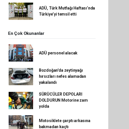
ADÜ, Türk Mutfağı Haftası’nda
Türkiye’yi temsil etti
En Çok Okunanlar
ADÜ personel alacak
Bozdoğan'da zeytinyağı
hırsızları nefes alamadan
yakalandı
SÜRÜCÜLER DEPOLARI
DOLDURUN Motorine zam
yolda
Motosiklete çarptı arkasına
bakmadan kaçtı