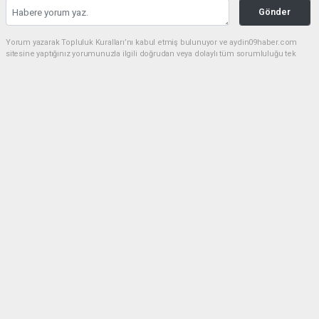
Gönder
Yorum yazarak Topluluk Kuralları’nı kabul etmiş bulunuyor ve aydin09haber.com
sitesine yaptığınız yorumunuzla ilgili doğrudan veya dolaylı tüm sorumluluğu tek
başınıza üstleniyorsunuz. Yazılan tüm yorumlardan site yönetimi hiçbir şekilde
sorumlu tutulamaz.
Anasayfa
Dünya
Bozdoğan'da zeytinyağı hırsızları
nefes alamadan yakalandı
DÜNYA
15.12.2023 - 18:06, Güncelleme: 05.02.2026 - 16:19
Bozdoğan’da 40 litre zeytinyağı çalan 4 şüpheli kısa
sürede yakalandı.