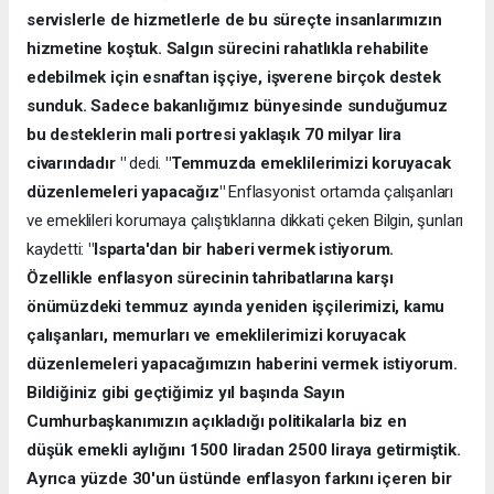
servislerle de hizmetlerle de bu süreçte insanlarımızın
hizmetine koştuk. Salgın sürecini rahatlıkla rehabilite
edebilmek için esnaftan işçiye, işverene birçok destek
sunduk. Sadece bakanlığımız bünyesinde sunduğumuz
bu desteklerin mali portresi yaklaşık 70 milyar lira
civarındadır "
dedi.
"Temmuzda emeklilerimizi koruyacak
düzenlemeleri yapacağız"
Enflasyonist ortamda çalışanları
ve emeklileri korumaya çalıştıklarına dikkati çeken Bilgin, şunları
kaydetti:
"Isparta'dan bir haberi vermek istiyorum.
Özellikle enflasyon sürecinin tahribatlarına karşı
önümüzdeki temmuz ayında yeniden işçilerimizi, kamu
çalışanları, memurları ve emeklilerimizi koruyacak
düzenlemeleri yapacağımızın haberini vermek istiyorum.
Bildiğiniz gibi geçtiğimiz yıl başında Sayın
Cumhurbaşkanımızın açıkladığı politikalarla biz en
düşük emekli aylığını 1500 liradan 2500 liraya getirmiştik.
Ayrıca yüzde 30'un üstünde enflasyon farkını içeren bir