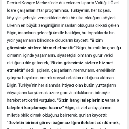
Demirel Kongre Merkezi'nde düzenlenen Isparta Valiliği İl Özel
İdare çalışanları iftar programında, Türkiye'nin, her köşesi,
köyüyle, şehriyle zenginliklerle dolu bir ülke olduğunu söyledi.
Ülkenin en büyük zenginliğinin insanları olduğuna dikkati çeken
Bilgin, insanların geleceği ümitle baktığını, bu topraklarda bin
yıldır yaşamanın bilincinde olduklarını kaydetti.
"Bizim
görevimiz sizlere hizmet etmektir"
Bilgin, bu milletin çocuğu
olmanın, içinde yaşamanın, siyasetçisi olmanın gurur verici
olduğunu dile getirerek,
"Bizim görevimiz sizlere hizmet
etmektir"
dedi. İşçilerin, çalışanların, memurların, emeklilerin
çalışma hayatının önemli sosyal ortakları olduğunu aktaran
Bilgin, Türkiye'nin her alanında ihtiyacı olan bütün yurttaşların
ihtiyaçlarını karşılamak üzere görevli olduklarının bilinciyle
hareket ettiklerini vurguladı.
"Sizin hangi talepleriniz varsa o
talepleri karşılamaya hazırız"
Bilgin, devlet anlayışlarının
milletle birlik olmak olduğunu belirterek, şunları kaydetti:
"Devletin birinci görevi bağımsızlığını ilelebet sürdürmek,