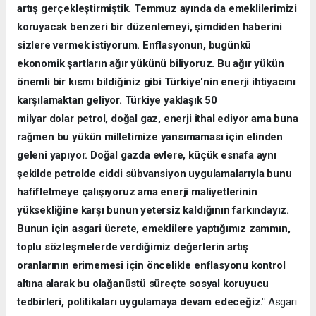
artış gerçekleştirmiştik. Temmuz ayında da emeklilerimizi
koruyacak benzeri bir düzenlemeyi, şimdiden haberini
sizlere vermek istiyorum. Enflasyonun, bugünkü
ekonomik şartların ağır yükünü biliyoruz. Bu ağır yükün
önemli bir kısmı bildiğiniz gibi Türkiye'nin enerji ihtiyacını
karşılamaktan geliyor. Türkiye yaklaşık 50
milyar dolar petrol, doğal gaz, enerji ithal ediyor ama buna
rağmen bu yükün milletimize yansımaması için elinden
geleni yapıyor. Doğal gazda evlere, küçük esnafa aynı
şekilde petrolde ciddi sübvansiyon uygulamalarıyla bunu
hafifletmeye çalışıyoruz ama enerji maliyetlerinin
yüksekliğine karşı bunun yetersiz kaldığının farkındayız.
Bunun için asgari ücrete, emeklilere yaptığımız zammın,
toplu sözleşmelerde verdiğimiz değerlerin artış
oranlarının erimemesi için öncelikle enflasyonu kontrol
altına alarak bu olağanüstü süreçte sosyal koruyucu
tedbirleri, politikaları uygulamaya devam edeceğiz."
Asgari