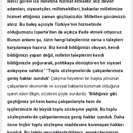
ikinci görevi ise milletine hizmet etmektir. Biz devlet
adamları, siyasetçiler, milletvekilleri, bakanlar milletimize
hizmet ettiğimiz zaman güçlüyüzdür. Milletten gücümüzü
alırız. Bu bakış açısıyla Türkiye'nin hizmetinde
olduğumuzu Isparta'dan da açıkça ifade etmek istiyoruz.
Bunun anlamı şu, sizin hangi talepleriniz varsa o talepleri
karşılamaya hazırız. Biz kendi bildiğimizi okuyan, kendi
bildiğimizi yapan değil, milletin taleplerini kendi
bildiğimizle yoğurarak, politikaya dönüştüren bir siyaset
anlayışına sahibiz."
"Toplu sözleşmelerde çalışanlarımıza
geniş haklar sunduk"
Çalışma hayatının bir başka yönünün
çalışanların ekonomik ve sosyal haklarını korumak olduğuna
işaret eden Bilgin, sözlerini şöyle sürdürdü:
"Bildiğiniz gibi
geçtiğimiz yıl hem kamu çalışanlarıyla hem de
işçilerimizle iki büyük toplu sözleşme yaptık. Bu toplu
sözleşmelerde çalışanlarımıza geniş haklar sunduk. Daha
önce hiçbir toplu sözleşme maddesine konmayan hakları
koyduk. Bu talebi gerçekleştirdiğimiz, emekçilerimizin