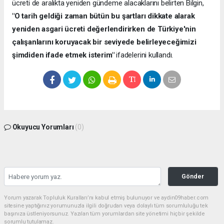
ücreti de aralıkta yeniden gündeme alacaklarını belirten Bilgin,
"O tarih geldiği zaman bütün bu şartları dikkate alarak
yeniden asgari ücreti değerlendirirken de Türkiye'nin
çalışanlarını koruyacak bir seviyede belirleyeceğimizi
şimdiden ifade etmek isterim"
ifadelerini kullandı.
Okuyucu Yorumları
(0)
Gönder
Yorum yazarak Topluluk Kuralları’nı kabul etmiş bulunuyor ve aydin09haber.com
sitesine yaptığınız yorumunuzla ilgili doğrudan veya dolaylı tüm sorumluluğu tek
başınıza üstleniyorsunuz. Yazılan tüm yorumlardan site yönetimi hiçbir şekilde
sorumlu tutulamaz.