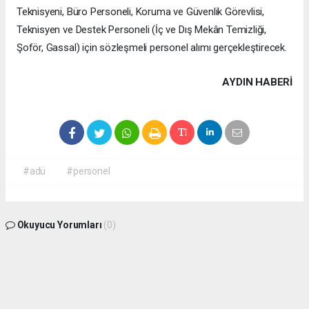
Teknisyeni, Büro Personeli, Koruma ve Güvenlik Görevlisi,
Teknisyen ve Destek Personeli (İç ve Dış Mekân Temizliği,
Şoför, Gassal) için sözleşmeli personel alımı gerçekleştirecek.
AYDIN HABERİ
#adü
#personel
Okuyucu Yorumları
(0)
Gönder
Yorum yazarak Topluluk Kuralları’nı kabul etmiş bulunuyor ve aydin09haber.com