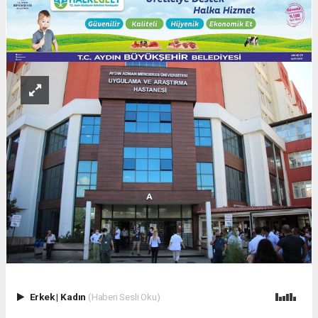
Erkek
|
Kadın
(Haberi Sesli Oku)