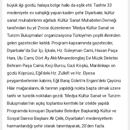
büyük ilgi gördü; halaya bölge halkı da eşlik etti. Tarihte 33
medeniyete ev sahipliği yapan kadim şehir Diyarbakır, kültür
sanat muhabirlerini ağırladı. Kültür Sanat Muhabirleri Derneği
tarafından bu yıl 2’ncisi düzenlenen ‘Medya Kültür Sanat ve
Turizm Buluşmaları’ organizasyona Türkiye’nin çeşitli illerinden
gelen gazeteciler katıldı. Program kapsamında gazeteciler,
Diyarbakır’da Sur İçi, İçkale, Hz. Süleyman Cami, Hasan Paşa
Hanı, Ulu Cami, Dört Ay Aklı Minaredengbej Evi Müzik Dinletisi
Behram Paşa Camii, Keçi Burcu, Gazi Köşkü, Mardinkapı on
gözlü Köprüsü, Eğil'deki Hz. Zülkifl ve Hz. Elyesa
peygamberlerinin kabrini, Eğil Baraj Göleti'ni Ergani'deki Çayönü
Hilar mağaralarını, ilk tarımın yapıldığı nokta başta olmak üzere
tarihi ve turistik noktaları gezdi. ‘Medya Kültür Sanat ve Turizm
Buluşmaları'nın açılış toplantısı kentteki bir otelde yapıldı.
Programda konuşan Diyarbakır Belediye Başkanlığı Kültür ve
Sosyal Dairesi Başkanı Ali Çelik, Diyarbakır’ı medeniyetlerin
harmanlandığı şehir olarak tanımlayarak, 20’den fazla