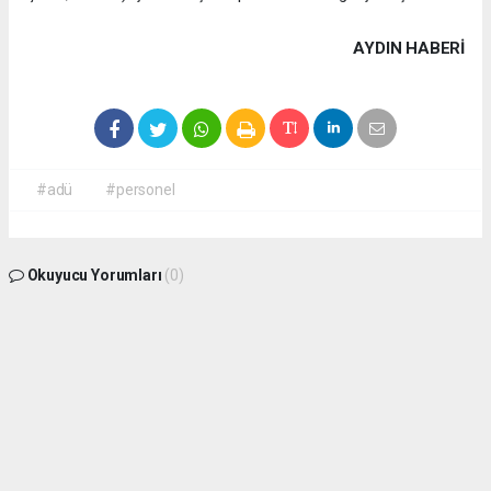
AYDIN HABERİ
#adü
#personel
Okuyucu Yorumları
(0)
Gönder
Yorum yazarak Topluluk Kuralları’nı kabul etmiş bulunuyor ve aydin09haber.com
sitesine yaptığınız yorumunuzla ilgili doğrudan veya dolaylı tüm sorumluluğu tek
başınıza üstleniyorsunuz. Yazılan tüm yorumlardan site yönetimi hiçbir şekilde
sorumlu tutulamaz.