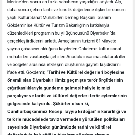
Medine’den sonra en fazla sahabenin yaşadığını söyledi. Alp,
daha sonra şehrin tarihi ve turistik değerlerine ilişkin bir sunum
yaptı. Kültür Sanat Muhabirleri Derneği Başkanı İbrahim
Gökdemir ise Kültür ve Turizm Bakanlığı’nın katkılarıyla
düzenledikleri programın bu yıl üçüncüsünü Diyarbakır ‘da
gerçekleştirdiklerini anlattı. Amaçlarının turizmi 81 vilayete
yayma çabasının olduğunu kaydeden Gökdemir, kültür sanat
muhabirleri vasıtasıyla şehirleri Anadolu insanına anlatarak iller
ve bölgeler arasında etkileşim oluşturma gayreti taşıdıklarını
ifade etti. Gökdemir,
“Tarihi ve Kültürel değerleri böylesine
önemli olan Diyarbakır ilimiz geçmişte terör örgütlerinin
çığırtkanlıklarıyla gündeme gelmesi haliyle içimizi
parçalıyor ve tarihi ve kültürel değerleri terör eylemlerinin
gölgesinde kalıyordu. Şükürler olsun ki,
Cumhurbaşkanımız Recep Tayyip Erdoğan’ın kararlılığı ve
terörle mücadelede taviz vermeden yürütülen politikaları
sayesinde Diyarbakır günümüzde tarihi ve kültürel
değerleriyle hak ettiği gibi tekrar gündem olmaya