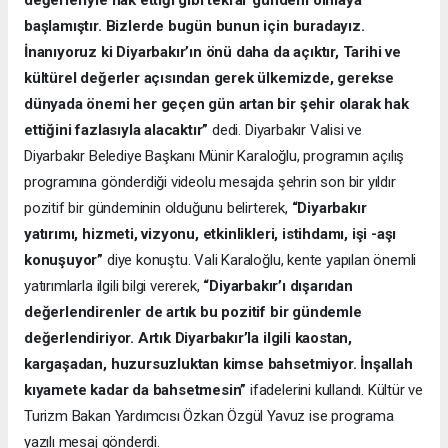
başlamıştır. Bizlerde bugün bunun için buradayız.
İnanıyoruz ki Diyarbakır’ın önü daha da açıktır, Tarihi ve
kültürel değerler açısından gerek ülkemizde, gerekse
dünyada önemi her geçen gün artan bir şehir olarak hak
ettiğini fazlasıyla alacaktır”
dedi. Diyarbakır Valisi ve
Diyarbakır Belediye Başkanı Münir Karaloğlu, programın açılış
programına gönderdiği videolu mesajda şehrin son bir yıldır
pozitif bir gündeminin olduğunu belirterek,
“Diyarbakır
yatırımı, hizmeti, vizyonu, etkinlikleri, istihdamı, işi -aşı
konuşuyor”
diye konuştu. Vali Karaloğlu, kente yapılan önemli
yatırımlarla ilgili bilgi vererek,
“Diyarbakır’ı dışarıdan
değerlendirenler de artık bu pozitif bir gündemle
değerlendiriyor. Artık Diyarbakır’la ilgili kaostan,
kargaşadan, huzursuzluktan kimse bahsetmiyor. İnşallah
kıyamete kadar da bahsetmesin”
ifadelerini kullandı. Kültür ve
Turizm Bakan Yardımcısı Özkan Özgül Yavuz ise programa
yazılı mesaj gönderdi.