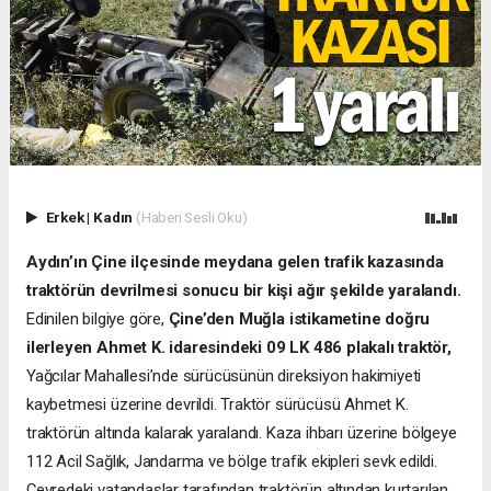
Erkek
|
Kadın
(Haberi Sesli Oku)
Aydın’ın Çine ilçesinde meydana gelen trafik kazasında
traktörün devrilmesi sonucu bir kişi ağır şekilde yaralandı.
Edinilen bilgiye göre,
Çine’den Muğla istikametine doğru
ilerleyen Ahmet K. idaresindeki 09 LK 486 plakalı traktör,
Yağcılar Mahallesi’nde sürücüsünün direksiyon hakimiyeti
kaybetmesi üzerine devrildi. Traktör sürücüsü Ahmet K.
traktörün altında kalarak yaralandı. Kaza ihbarı üzerine bölgeye
112 Acil Sağlık, Jandarma ve bölge trafik ekipleri sevk edildi.
Çevredeki vatandaşlar tarafından traktörün altından kurtarılan