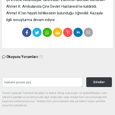
Ahmet K. Ambulansla Çine Devlet Hastanesi’ne kaldırıldı.
Ahmet K.’nın hayati tehlikesinin bulunduğu öğrenildi. Kazayla
ilgili soruşturma devam ediyor.
Okuyucu Yorumları
(0)
Gönder
Yorum yazarak Topluluk Kuralları’nı kabul etmiş bulunuyor ve aydin09haber.com
sitesine yaptığınız yorumunuzla ilgili doğrudan veya dolaylı tüm sorumluluğu tek
başınıza üstleniyorsunuz. Yazılan tüm yorumlardan site yönetimi hiçbir şekilde
sorumlu tutulamaz.