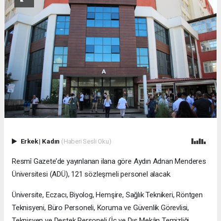
Erkek
|
Kadın
(Haberi Sesli Oku)
Resmî Gazete’de yayınlanan ilana göre Aydın Adnan Menderes
Üniversitesi (ADÜ), 121 sözleşmeli personel alacak.
Üniversite, Eczacı, Biyolog, Hemşire, Sağlık Teknikeri, Röntgen
Teknisyeni, Büro Personeli, Koruma ve Güvenlik Görevlisi,
Teknisyen ve Destek Personeli (İç ve Dış Mekân Temizliği,