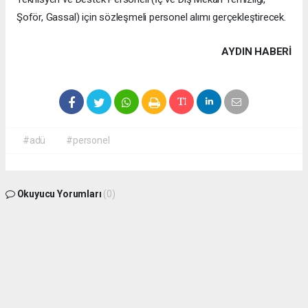
Şoför, Gassal) için sözleşmeli personel alımı gerçekleştirecek.
AYDIN HABERİ
#adü
#personel
Okuyucu Yorumları
(0)
Gönder
Yorum yazarak Topluluk Kuralları’nı kabul etmiş bulunuyor ve aydin09haber.com
sitesine yaptığınız yorumunuzla ilgili doğrudan veya dolaylı tüm sorumluluğu tek
başınıza üstleniyorsunuz. Yazılan tüm yorumlardan site yönetimi hiçbir şekilde