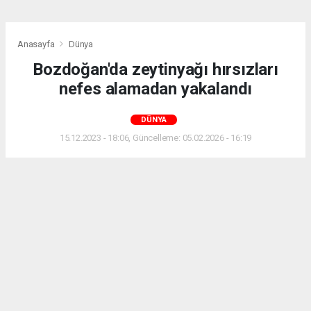
Anasayfa
Dünya
Bozdoğan'da zeytinyağı hırsızları
nefes alamadan yakalandı
DÜNYA
15.12.2023 - 18:06, Güncelleme: 05.02.2026 - 16:19
Bozdoğan’da 40 litre zeytinyağı çalan 4 şüpheli kısa
sürede yakalandı.