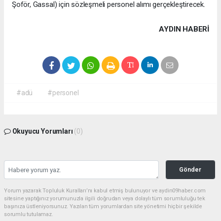
Şoför, Gassal) için sözleşmeli personel alımı gerçekleştirecek.
AYDIN HABERİ
#adü
#personel
Okuyucu Yorumları
(0)
Gönder
Yorum yazarak Topluluk Kuralları’nı kabul etmiş bulunuyor ve aydin09haber.com
sitesine yaptığınız yorumunuzla ilgili doğrudan veya dolaylı tüm sorumluluğu tek
başınıza üstleniyorsunuz. Yazılan tüm yorumlardan site yönetimi hiçbir şekilde
sorumlu tutulamaz.