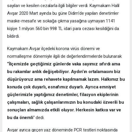
sayıları ve kesilen cezalarla ilgili bilgiler verdi. Kaymakam Halil
Avşar 2020 Mart ayında bu güne Didim’de yapılan denetimler
maske-mesafe ve sokağa çıkma yasağına uymayan 1141
kişiye 1 milyon 560 bin 998 TL idari para cezası kesildiğini da
bildirdi.
Kaymakam Avşar ilçedeki korona virüs dönemi ve
normalleşme dönemiyle ilgili de değerlendirmelerde bulunarak
“İlçemizde geçtiğimiz günlerde vaka sayımız sıfırdı ama
bu rakamlar anlık değişebiliyor. Aydın’ın ortalamasını biz
düşürüyoruz ama rehavete kapılmamak lazım. Halkımız bu
konuda çok duyarlı, esnafımız duyarlı. Ayrıca emniyet
güçlerimizle yaptığımız denetimler, filasyon ekiplerinin
çalışmaları, sağlık çalışanlarımızın bu konudaki özverili bu
sonuçları almamızda etkili oluyor. Herkesin katkısı var ve
bu da önemli
" dedi.
Avşar ayrıca geçen yaz döneminde PCR testleri noktasında