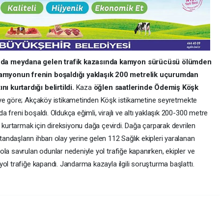
unda meydana gelen trafik kazasında kamyon sürücüsü ölümden
amyonun frenin boşaldığı yaklaşık 200 metrelik uçurumdan
 kurtardığı belirtildi.
Kaza
öğlen saatlerinde Ödemiş Köşk
iye göre; Akçaköy istikametinden Köşk istikametine seyretmekte
freni boşaldı. Oldukça eğimli, virajlı ve altı yaklaşık 200-300 metre
urtarmak için direksiyonu dağa çevirdi. Dağa çarparak devrilen
ndaşların ihbarı olay yerine gelen 112 Sağlık ekipleri yaralanan
la savrulan odunlar nedeniyle yol trafiğe kapanırken, ekipler ve
ol trafiğe kapandı. Jandarma kazayla ilgili soruşturma başlattı.