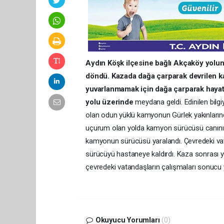
Aydın Köşk ilçesine bağlı Akçaköy yol
döndü. Kazada dağa çarparak devrilen k
yuvarlanmamak için dağa çarparak hayatını
yolu üzerinde
meydana geldi. Edinilen bilg
olan odun yüklü kamyonun Gürlek yakınlarında 
uçurum olan yolda kamyon sürücüsü canını k
kamyonun sürücüsü yaralandı. Çevredeki vata
sürücüyü hastaneye kaldırdı. Kaza sonrası yo
çevredeki vatandaşların çalışmaları sonucu y
Okuyucu Yorumları
(0)