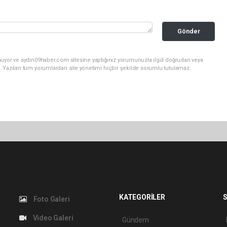
Gönder
nuyor ve aydin09haber.com sitesine yaptığınız yorumunuzla ilgili doğrudan veya
. Yazılan tüm yorumlardan site yönetimi hiçbir şekilde sorumlu tutulamaz.
KATEGORİLER
S
Foto Galeri
Video Galeri
Gündem