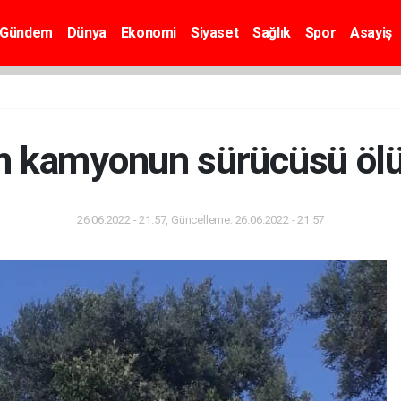
Gündem
Dünya
Ekonomi
Siyaset
Sağlık
Spor
Asayiş
an kamyonun sürücüsü ö
26.06.2022 - 21:57, Güncelleme: 26.06.2022 - 21:57