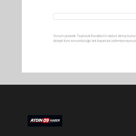
Yorum yazarak Topluluk Kuralları’nı kabul etmiş bulu
dolaylı tüm sorumluluğu tek başınıza üstleniyorsunuz
Pro-0.046