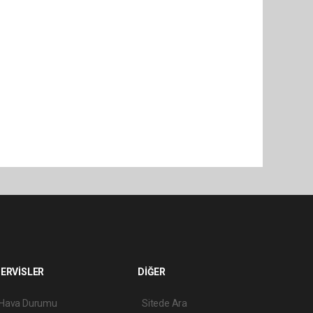
ERVİSLER
DİĞER
Hava Durumu
Sitede Ara