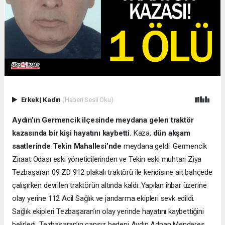
Erkek
|
Kadın
(Haberi Sesli Oku)
Aydın’ın Germencik ilçesinde meydana gelen traktör
kazasında bir kişi hayatını kaybetti.
Kaza,
dün akşam
saatlerinde Tekin Mahallesi’nde
meydana geldi. Germencik
Ziraat Odası eski yöneticilerinden ve Tekin eski muhtarı Ziya
Tezbaşaran 09 ZD 912 plakalı traktörü ile kendisine ait bahçede
çalışırken devrilen traktörün altında kaldı. Yapılan ihbar üzerine
olay yerine 112 Acil Sağlık ve jandarma ekipleri sevk edildi.
Sağlık ekipleri Tezbaşaran’ın olay yerinde hayatını kaybettiğini
belirledi. Tezbaşaran’ın cansız bedeni Aydın Adnan Menderes