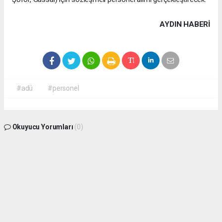
AYDIN HABERİ
#adü
#personel
Okuyucu Yorumları
(0)
Gönder
Yorum yazarak Topluluk Kuralları’nı kabul etmiş bulunuyor ve aydin09haber.com
sitesine yaptığınız yorumunuzla ilgili doğrudan veya dolaylı tüm sorumluluğu tek
başınıza üstleniyorsunuz. Yazılan tüm yorumlardan site yönetimi hiçbir şekilde
sorumlu tutulamaz.