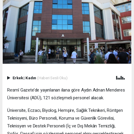
Erkek
|
Kadın
(Haberi Sesli Oku)
Resmî Gazete’de yayınlanan ilana göre Aydın Adnan Menderes
Üniversitesi (ADÜ), 121 sözleşmeli personel alacak.
Üniversite, Eczacı, Biyolog, Hemşire, Sağlık Teknikeri, Röntgen
Teknisyeni, Büro Personeli, Koruma ve Güvenlik Görevlisi,
Teknisyen ve Destek Personeli (İç ve Dış Mekân Temizliği,
Şoför, Gassal) için sözleşmeli personel alımı gerçekleştirecek.