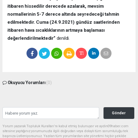
itibaren hissedilir derecede azalarak, mevsim
normallerinin 5-7 derece altında seyredeceği tahmin
edilmektedir. Cuma (24.9.2021) gündüz saatlerinden
itibaren hava sıcaklıklarının artmaya başlaması
değerlendirilmektedir”
denildi.
Okuyucu Yorumları
(0)
Gönder
Yorum yazarak Topluluk Kuralları’nı kabul etmiş bulunuyor ve aydin09haber.com
sitesine yaptığınız yorumunuzla ilgili doğrudan veya dolaylı tüm sorumluluğu tek
başınıza üstleniyorsunuz. Yazılan tüm yorumlardan site yönetimi hiçbir şekilde