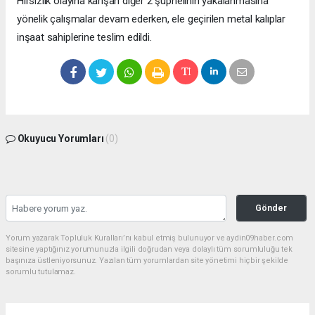
Hırsızlık olayına karışan diğer 2 şüphelinin yakalanmasına
yönelik çalışmalar devam ederken, ele geçirilen metal kalıplar
inşaat sahiplerine teslim edildi.
Okuyucu Yorumları
(0)
Gönder
Yorum yazarak Topluluk Kuralları’nı kabul etmiş bulunuyor ve aydin09haber.com
sitesine yaptığınız yorumunuzla ilgili doğrudan veya dolaylı tüm sorumluluğu tek
başınıza üstleniyorsunuz. Yazılan tüm yorumlardan site yönetimi hiçbir şekilde
sorumlu tutulamaz.