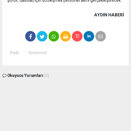
Şoför, Gassal) için sözleşmeli personel alımı gerçekleştirecek.
AYDIN HABERİ
#adü
#personel
Okuyucu Yorumları
(0)
Gönder
Yorum yazarak Topluluk Kuralları’nı kabul etmiş bulunuyor ve aydin09haber.com
sitesine yaptığınız yorumunuzla ilgili doğrudan veya dolaylı tüm sorumluluğu tek
başınıza üstleniyorsunuz. Yazılan tüm yorumlardan site yönetimi hiçbir şekilde
sorumlu tutulamaz.