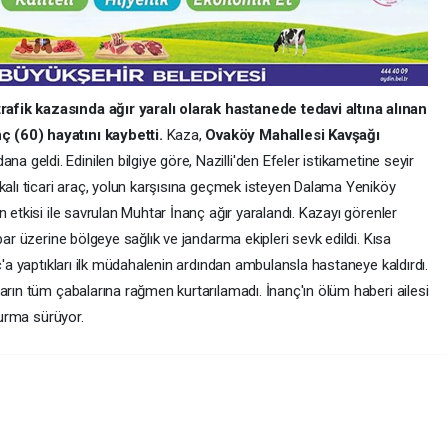
afik kazasında ağır yaralı olarak hastanede tedavi altına alınan
 (60) hayatını kaybetti.
Kaza,
Ovaköy Mahallesi Kavşağı
na geldi. Edinilen bilgiye göre, Nazilli'den Efeler istikametine seyir
kalı ticari araç, yolun karşısına geçmek isteyen Dalama Yeniköy
 etkisi ile savrulan Muhtar İnanç ağır yaralandı. Kazayı görenler
bar üzerine bölgeye sağlık ve jandarma ekipleri sevk edildi. Kısa
ç'a yaptıkları ilk müdahalenin ardından ambulansla hastaneye kaldırdı.
arın tüm çabalarına rağmen kurtarılamadı. İnanç'ın ölüm haberi ailesi
turma sürüyor.