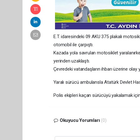
E.T. idaresindeki 09 AKU 375 plakalı motosi
otomobil ile çarpıştı.
Kazada yola savrulan motosiklet yaralanırke
yerinden uzaklaştı.
Çevredeki vatandaşların ihbarı üzerine olay ye
Yaralı sürücü ambulansla Atatürk Devlet Has
Polis ekipleri kaçan sürücüyü yakalamak için
Okuyucu Yorumları
(0)