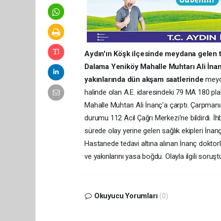
Aydın'ın Köşk ilçesinde meydana gelen tr
Dalama Yeniköy Mahalle Muhtarı Ali İnanç
yakınlarında dün akşam saatlerinde
meyda
halinde olan A.E. idaresindeki 79 MA 180 pla
Mahalle Muhtarı Ali İnanç'a çarptı. Çarpmanın
durumu 112 Acil Çağrı Merkezi'ne bildirdi. İh
sürede olay yerine gelen sağlık ekipleri İnan
Hastanede tedavi altına alınan İnanç doktorl
ve yakınlarını yasa boğdu. Olayla ilgili soruş
Okuyucu Yorumları
(0)