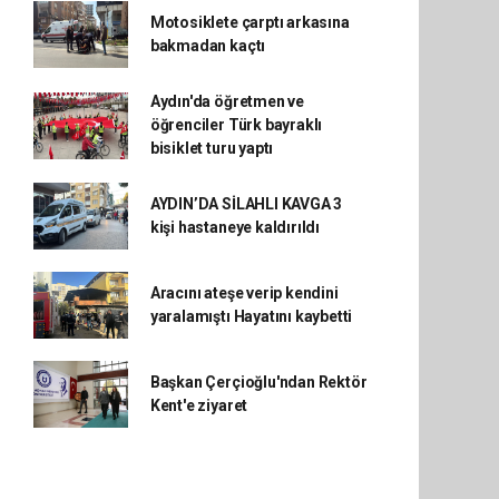
Motosiklete çarptı arkasına
bakmadan kaçtı
Aydın'da öğretmen ve
öğrenciler Türk bayraklı
bisiklet turu yaptı
AYDIN’DA SİLAHLI KAVGA 3
kişi hastaneye kaldırıldı
Aracını ateşe verip kendini
yaralamıştı Hayatını kaybetti
Başkan Çerçioğlu'ndan Rektör
Kent'e ziyaret