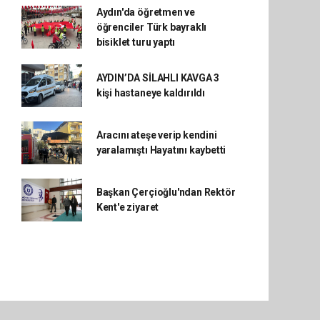
Aydın'da öğretmen ve
öğrenciler Türk bayraklı
bisiklet turu yaptı
AYDIN’DA SİLAHLI KAVGA 3
kişi hastaneye kaldırıldı
Aracını ateşe verip kendini
yaralamıştı Hayatını kaybetti
Başkan Çerçioğlu'ndan Rektör
Kent'e ziyaret