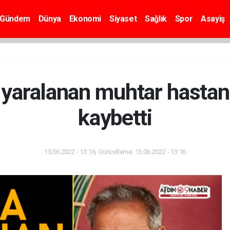
Gündem
Dünya
Ekonomi
Siyaset
Sağlık
Spor
Asayiş
 yaralanan muhtar hastan
kaybetti
15.06.2022 - 13:16, Güncelleme: 15.06.2022 - 13:16