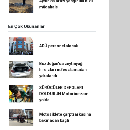
Aydın’da arazi yangınına hızlı
müdahale
En Çok Okunanlar
ADÜ personel alacak
Bozdoğan'da zeytinyağı
hırsızları nefes alamadan
yakalandı
SÜRÜCÜLER DEPOLARI
DOLDURUN Motorine zam
yolda
Motosiklete çarptı arkasına
bakmadan kaçtı