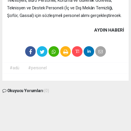
Teknisyeni, Büro Personeli, Koruma ve Güvenlik Görevlisi,
Teknisyen ve Destek Personeli (İç ve Dış Mekân Temizliği,
Şoför, Gassal) için sözleşmeli personel alımı gerçekleştirecek.
AYDIN HABERİ
#adü
#personel
Okuyucu Yorumları
(0)
Gönder
Yorum yazarak Topluluk Kuralları’nı kabul etmiş bulunuyor ve aydin09haber.com
sitesine yaptığınız yorumunuzla ilgili doğrudan veya dolaylı tüm sorumluluğu tek