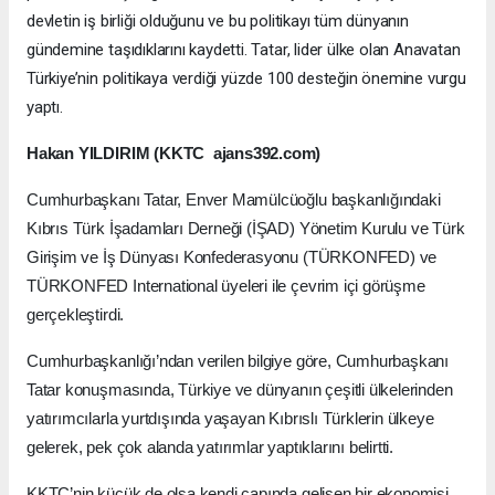
devletin iş birliği olduğunu ve bu politikayı tüm dünyanın
gündemine taşıdıklarını kaydetti. Tatar, lider ülke olan Anavatan
Türkiye’nin politikaya verdiği yüzde 100 desteğin önemine vurgu
yaptı.
Hakan YILDIRIM (KKTC ajans392.com)
Cumhurbaşkanı Tatar, Enver Mamülcüoğlu başkanlığındaki
Kıbrıs Türk İşadamları Derneği (İŞAD) Yönetim Kurulu ve Türk
Girişim ve İş Dünyası Konfederasyonu (TÜRKONFED) ve
TÜRKONFED International üyeleri ile çevrim içi görüşme
gerçekleştirdi.
Cumhurbaşkanlığı’ndan verilen bilgiye göre, Cumhurbaşkanı
Tatar konuşmasında, Türkiye ve dünyanın çeşitli ülkelerinden
yatırımcılarla yurtdışında yaşayan Kıbrıslı Türklerin ülkeye
gelerek, pek çok alanda yatırımlar yaptıklarını belirtti.
KKTC’nin küçük de olsa kendi çapında gelişen bir ekonomisi