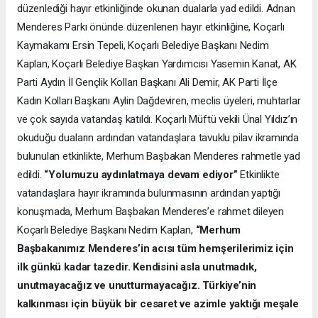
düzenlediği hayır etkinliğinde okunan dualarla yad edildi. Adnan
Menderes Parkı önünde düzenlenen hayır etkinliğine, Koçarlı
Kaymakamı Ersin Tepeli, Koçarlı Belediye Başkanı Nedim
Kaplan, Koçarlı Belediye Başkan Yardımcısı Yasemin Kanat, AK
Parti Aydın İl Gençlik Kolları Başkanı Ali Demir, AK Parti İlçe
Kadın Kolları Başkanı Aylin Dağdeviren, meclis üyeleri, muhtarlar
ve çok sayıda vatandaş katıldı. Koçarlı Müftü vekili Ünal Yıldız’ın
okuduğu duaların ardından vatandaşlara tavuklu pilav ikramında
bulunulan etkinlikte, Merhum Başbakan Menderes rahmetle yad
edildi.
“Yolumuzu aydınlatmaya devam ediyor”
Etkinlikte
vatandaşlara hayır ikramında bulunmasının ardından yaptığı
konuşmada, Merhum Başbakan Menderes’e rahmet dileyen
Koçarlı Belediye Başkanı Nedim Kaplan,
“Merhum
Başbakanımız Menderes’in acısı tüm hemşerilerimiz için
ilk günkü kadar tazedir. Kendisini asla unutmadık,
unutmayacağız ve unutturmayacağız. Türkiye’nin
kalkınması için büyük bir cesaret ve azimle yaktığı meşale