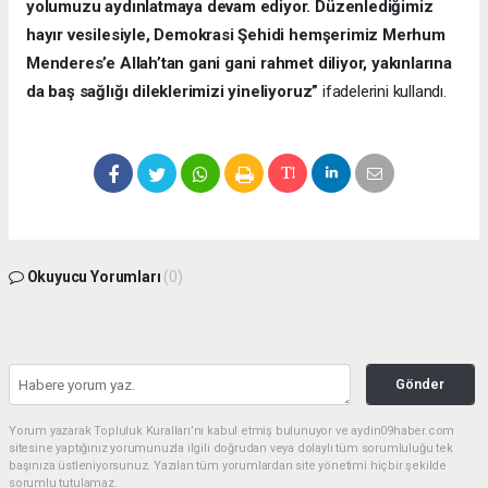
yolumuzu aydınlatmaya devam ediyor. Düzenlediğimiz
hayır vesilesiyle, Demokrasi Şehidi hemşerimiz Merhum
Menderes’e Allah’tan gani gani rahmet diliyor, yakınlarına
da baş sağlığı dileklerimizi yineliyoruz”
ifadelerini kullandı.
Okuyucu Yorumları
(0)
Gönder
Yorum yazarak Topluluk Kuralları’nı kabul etmiş bulunuyor ve aydin09haber.com
sitesine yaptığınız yorumunuzla ilgili doğrudan veya dolaylı tüm sorumluluğu tek
başınıza üstleniyorsunuz. Yazılan tüm yorumlardan site yönetimi hiçbir şekilde
sorumlu tutulamaz.