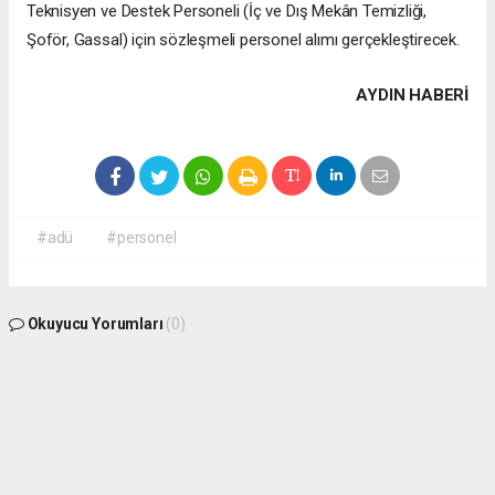
Teknisyen ve Destek Personeli (İç ve Dış Mekân Temizliği,
Şoför, Gassal) için sözleşmeli personel alımı gerçekleştirecek.
AYDIN HABERİ
#adü
#personel
Okuyucu Yorumları
(0)
Gönder
Yorum yazarak Topluluk Kuralları’nı kabul etmiş bulunuyor ve aydin09haber.com
sitesine yaptığınız yorumunuzla ilgili doğrudan veya dolaylı tüm sorumluluğu tek
başınıza üstleniyorsunuz. Yazılan tüm yorumlardan site yönetimi hiçbir şekilde