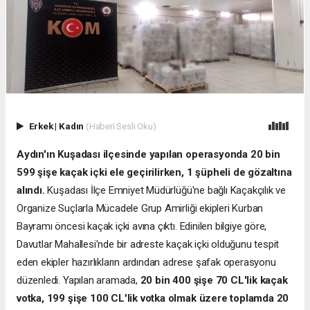
Erkek
|
Kadın
(Haberi Sesli Oku)
Aydın'ın Kuşadası ilçesinde yapılan operasyonda 20 bin
599 şişe kaçak içki ele geçirilirken, 1 şüpheli de gözaltına
alındı.
Kuşadası İlçe Emniyet Müdürlüğü'ne bağlı Kaçakçılık ve
Organize Suçlarla Mücadele Grup Amirliği ekipleri Kurban
Bayramı öncesi kaçak içki avına çıktı. Edinilen bilgiye göre,
Davutlar Mahallesi'nde bir adreste kaçak içki olduğunu tespit
eden ekipler hazırlıkların ardından adrese şafak operasyonu
düzenledi. Yapılan aramada,
20 bin 400 şişe 70 CL'lik kaçak
votka, 199 şişe 100 CL'lik votka olmak üzere toplamda 20