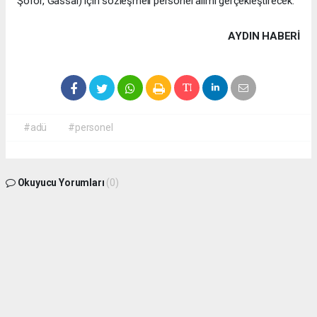
Şoför, Gassal) için sözleşmeli personel alımı gerçekleştirecek.
AYDIN HABERİ
#adü
#personel
Okuyucu Yorumları
(0)
Gönder
Yorum yazarak Topluluk Kuralları’nı kabul etmiş bulunuyor ve aydin09haber.com
sitesine yaptığınız yorumunuzla ilgili doğrudan veya dolaylı tüm sorumluluğu tek
başınıza üstleniyorsunuz. Yazılan tüm yorumlardan site yönetimi hiçbir şekilde
sorumlu tutulamaz.