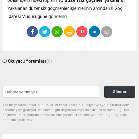
botlar içerisindeki toplam
75 düzensiz göçmen yakalandı.
Yakalanan düzensiz göçmenler işlemlerinin ardından İl Göç
İdaresi Müdürlüğüne gönderildi.
Okuyucu Yorumları
(0)
Gönder
Yorum yazarak Topluluk Kuralları’nı kabul etmiş bulunuyor ve aydin09haber.com
sitesine yaptığınız yorumunuzla ilgili doğrudan veya dolaylı tüm sorumluluğu tek
başınıza üstleniyorsunuz. Yazılan tüm yorumlardan site yönetimi hiçbir şekilde
sorumlu tutulamaz.