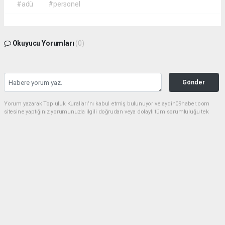
#adü
#personel
Okuyucu Yorumları
(0)
Gönder
Yorum yazarak Topluluk Kuralları’nı kabul etmiş bulunuyor ve aydin09haber.com
sitesine yaptığınız yorumunuzla ilgili doğrudan veya dolaylı tüm sorumluluğu tek
başınıza üstleniyorsunuz. Yazılan tüm yorumlardan site yönetimi hiçbir şekilde
sorumlu tutulamaz.
Anasayfa
Dünya
Bozdoğan'da zeytinyağı hırsızları
nefes alamadan yakalandı
DÜNYA