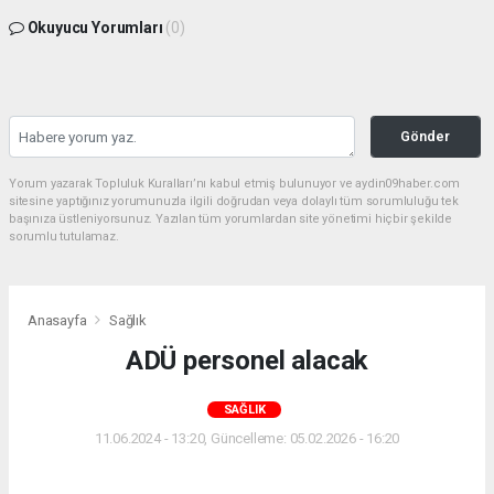
Okuyucu Yorumları
(0)
Gönder
Yorum yazarak Topluluk Kuralları’nı kabul etmiş bulunuyor ve aydin09haber.com
sitesine yaptığınız yorumunuzla ilgili doğrudan veya dolaylı tüm sorumluluğu tek
başınıza üstleniyorsunuz. Yazılan tüm yorumlardan site yönetimi hiçbir şekilde
sorumlu tutulamaz.
Anasayfa
Sağlık
ADÜ personel alacak
SAĞLIK
11.06.2024 - 13:20, Güncelleme: 05.02.2026 - 16:20