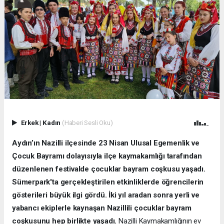
Erkek
|
Kadın
(Haberi Sesli Oku)
Aydın’ın Nazilli ilçesinde 23 Nisan Ulusal Egemenlik ve
Çocuk Bayramı dolayısıyla ilçe kaymakamlığı tarafından
düzenlenen festivalde çocuklar bayram coşkusu yaşadı.
Sümerpark'ta gerçekleştirilen etkinliklerde öğrencilerin
gösterileri büyük ilgi gördü. İki yıl aradan sonra yerli ve
yabancı ekiplerle kaynaşan Nazillili çocuklar bayram
coşkusunu hep birlikte yaşadı.
Nazilli Kaymakamlığının ev