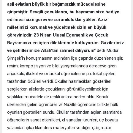
asil evlatları büyük bir bağımsızlık mücadelesine
girişmiştir. Sevgili çocuklarım, bu bayramın size hediye
edilmesi size görev ve sorumluluklar yükler. Aziz
milletimizi korumak ve yüceltmek sizin en büyük
görevinizdir. 23 Nisan Ulusal Egemenlik ve Çocuk
Bayramınızı en içten dileklerimle kutluyorum. Gazilerimiz
ve şehitlerimize Allah’tan rahmet diliyorum”
dedi. Müdür
Şimşek’in konuşmasının ardından ilçe çapında düzenlenen şiir,
resim, kompozisyon ve bilgi yarışmalarında dereceye giren
anaokulu, ilkokul ve ortaokul öğrencilerine protokol üyeleri
tarafından ödülleri verildi. Okullar hazırladıkları gösterileri
sergilerken ailelerde çocuklarını görüntüleyebilmek için
yaptıkları mücadele de renkli anlara neden oldu. Konuk
ülkelerden gelen öğrenciler ve Nazillili öğrenciler birlikte halk
oyunları gösterileri sundu. Okullar tarafından açılan stantlarda
öğrencilerin sanat etkinlikleri, el sanatları ürünleri, üç boyutu
yazıcıdan çıkartılan ders materyalleri ve diğer çalışmalar