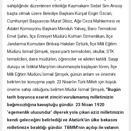
sahipliğinde düzenlenen etkinliğe Kaymakam Sedat Sırrı Arısoy
başta olmak üzere Belediye Başkanı Kürşat Engin Özcan,
Cumhuriyet Başsavcısı Murat Dilsiz, Ağır Ceza Mahkemesi ve
Adalet Komisyonu Başkanı Menduh Yalvaç, Baro Temsilcisi
Emel Şahin, İlçe Emniyet Müdürü Korhan Özmenlikan, İlçe
Jandarma Komutanı Binbaşı Hakdan Öztürk, İlçe Milli Eğitim
Müdürü İsmail Şimşek, siyasi parti temsilcileri, okullar, STK
temsilcileri, daire müdürleri, öğrenciler ve aileleri katıldı. Saygı
duruşu ve İstiklal Marşı'nın okunmasıyla başlayan tören, İlçe
Milli Eğitim Müdürü İsmail Şimşek, günün anlam ve önemini
belirten bir konuşma yaptı. 23 Nisan’ın Türk Milleti için büyük
öneme sahip olduğunu belirten Müdür İsmail Şimşek,
“Bugün
tarih boyunca esaret zinciri vurulamamış milletimizin
bağımsızlığına kavuştuğu gündür. 23 Nisan 1920
‘egemenlik ulusundur’ diyerek yola çıkan aziz milletimizin
kendi geleceğini belirlediği ve Atatürk’ün ülke bekasını
milletimize bıraktığı gündür. TBMM’nin açılışı ile vatanın