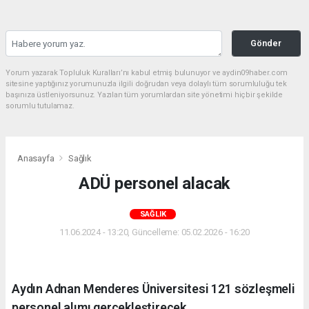
Gönder
Yorum yazarak Topluluk Kuralları’nı kabul etmiş bulunuyor ve aydin09haber.com
sitesine yaptığınız yorumunuzla ilgili doğrudan veya dolaylı tüm sorumluluğu tek
başınıza üstleniyorsunuz. Yazılan tüm yorumlardan site yönetimi hiçbir şekilde
sorumlu tutulamaz.
Anasayfa
Sağlık
ADÜ personel alacak
SAĞLIK
11.06.2024 - 13:20, Güncelleme: 05.02.2026 - 16:20
Aydın Adnan Menderes Üniversitesi 121 sözleşmeli
personel alımı gerçekleştirecek