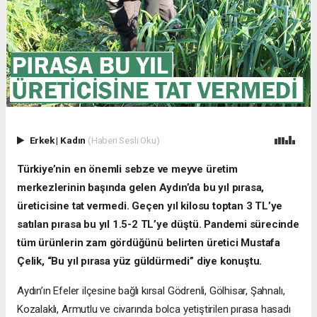
Erkek
|
Kadın
(Haberi Sesli Oku)
Türkiye’nin en önemli sebze ve meyve üretim
merkezlerinin başında gelen Aydın’da bu yıl pırasa,
üreticisine tat vermedi. Geçen yıl kilosu toptan 3 TL’ye
satılan pırasa bu yıl 1.5-2 TL’ye düştü. Pandemi sürecinde
tüm ürünlerin zam gördüğünü belirten üretici Mustafa
Çelik, “Bu yıl pırasa yüz güldürmedi” diye konuştu.
Aydın’ın Efeler ilçesine bağlı kırsal Gödrenli, Gölhisar, Şahnalı,
Kozalaklı, Armutlu ve civarında bolca yetiştirilen pırasa hasadı