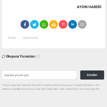
AYDIN HABERİ
#adü
#personel
Okuyucu Yorumları
(0)
Gönder
Yorum yazarak Topluluk Kuralları’nı kabul etmiş bulunuyor ve aydin09haber.com
sitesine yaptığınız yorumunuzla ilgili doğrudan veya dolaylı tüm sorumluluğu tek
başınıza üstleniyorsunuz. Yazılan tüm yorumlardan site yönetimi hiçbir şekilde
sorumlu tutulamaz.