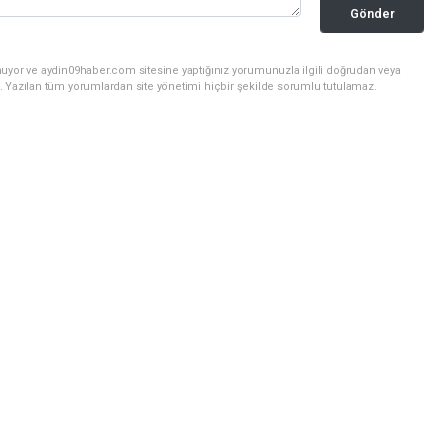
Gönder
nuyor ve aydin09haber.com sitesine yaptığınız yorumunuzla ilgili doğrudan veya
. Yazılan tüm yorumlardan site yönetimi hiçbir şekilde sorumlu tutulamaz.