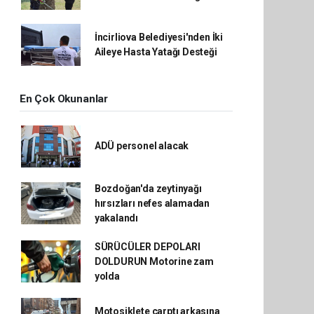
İncirliova Belediyesi'nden İki
Aileye Hasta Yatağı Desteği
En Çok Okunanlar
ADÜ personel alacak
Bozdoğan'da zeytinyağı
hırsızları nefes alamadan
yakalandı
SÜRÜCÜLER DEPOLARI
DOLDURUN Motorine zam
yolda
Motosiklete çarptı arkasına