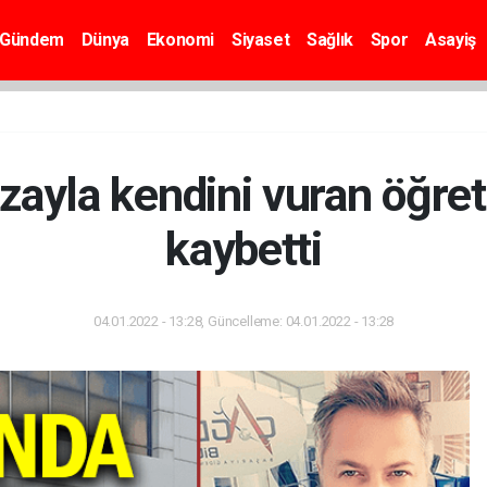
Gündem
Dünya
Ekonomi
Siyaset
Sağlık
Spor
Asayiş
zayla kendini vuran öğre
kaybetti
04.01.2022 - 13:28, Güncelleme: 04.01.2022 - 13:28