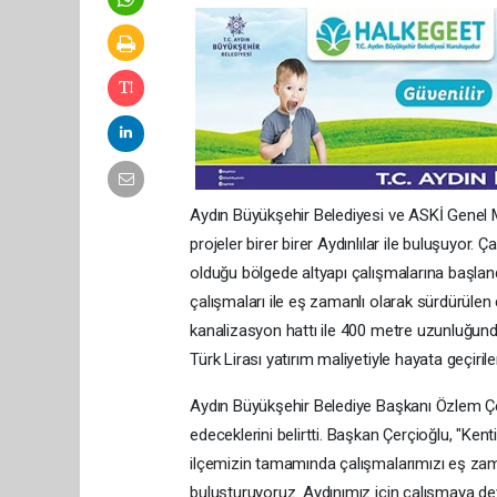
Aydın Büyükşehir Belediyesi ve ASKİ Genel M
projeler birer birer Aydınlılar ile buluşuyor. 
olduğu bölgede altyapı çalışmalarına başlandı
çalışmaları ile eş zamanlı olarak sürdürül
kanalizasyon hattı ile 400 metre uzunluğunda
Türk Lirası yatırım maliyetiyle hayata geçiril
Aydın Büyükşehir Belediye Başkanı Özlem Çerç
edeceklerini belirtti. Başkan Çerçioğlu, "Ken
ilçemizin tamamında çalışmalarımızı eş zaman
buluşturuyoruz. Aydınımız için çalışmaya de