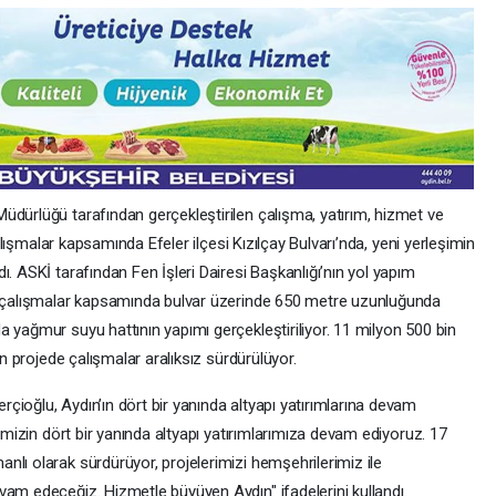
üdürlüğü tarafından gerçekleştirilen çalışma, yatırım, hizmet ve
Çalışmalar kapsamında Efeler ilçesi Kızılçay Bulvarı’nda, yeni yerleşimin
. ASKİ tarafından Fen İşleri Dairesi Başkanlığı’nın yol yapım
en çalışmalar kapsamında bulvar üzerinde 650 metre uzunluğunda
 yağmur suyu hattının yapımı gerçekleştiriliyor. 11 milyon 500 bin
en projede çalışmalar aralıksız sürdürülüyor.
ioğlu, Aydın’ın dört bir yanında altyapı yatırımlarına devam
timizin dört bir yanında altyapı yatırımlarımıza devam ediyoruz. 17
lı olarak sürdürüyor, projelerimizi hemşehrilerimiz ile
vam edeceğiz. Hizmetle büyüyen Aydın" ifadelerini kullandı.