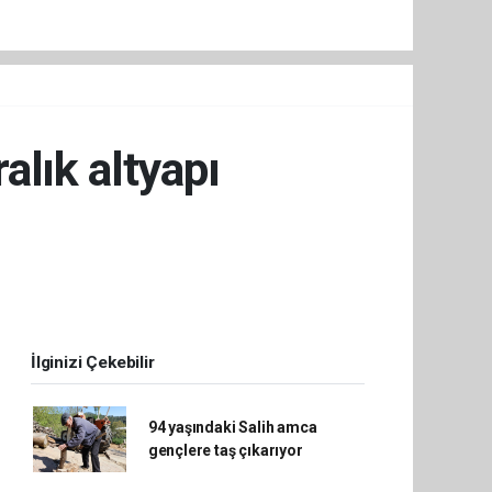
alık altyapı
İlginizi Çekebilir
94 yaşındaki Salih amca
gençlere taş çıkarıyor