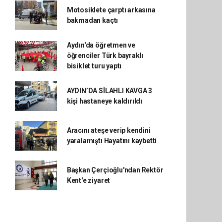
Motosiklete çarptı arkasına
bakmadan kaçtı
Aydın'da öğretmen ve
öğrenciler Türk bayraklı
bisiklet turu yaptı
AYDIN’DA SİLAHLI KAVGA 3
kişi hastaneye kaldırıldı
Aracını ateşe verip kendini
yaralamıştı Hayatını kaybetti
Başkan Çerçioğlu'ndan Rektör
Kent'e ziyaret