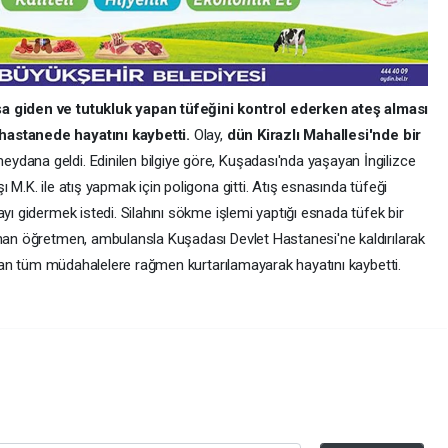
ışa giden ve tutukluk yapan tüfeğini kontrol ederken ateş alması
hastanede hayatını kaybetti.
Olay,
dün Kirazlı Mahallesi'nde bir
eydana geldi. Edinilen bilgiye göre, Kuşadası'nda yaşayan İngilizce
 M.K. ile atış yapmak için poligona gitti. Atış esnasında tüfeği
yı gidermek istedi. Silahını sökme işlemi yaptığı esnada tüfek bir
anan öğretmen, ambulansla Kuşadası Devlet Hastanesi'ne kaldırılarak
apılan tüm müdahalelere rağmen kurtarılamayarak hayatını kaybetti.