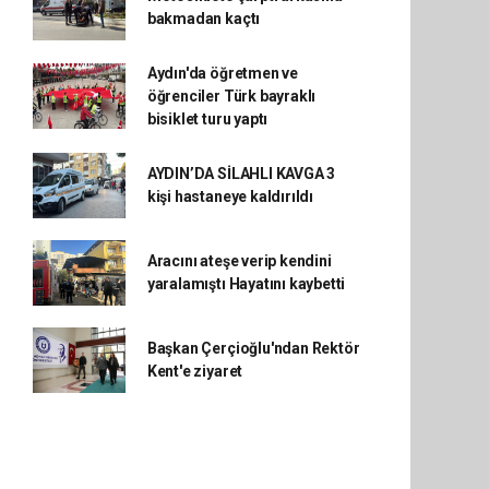
bakmadan kaçtı
Aydın'da öğretmen ve
öğrenciler Türk bayraklı
bisiklet turu yaptı
AYDIN’DA SİLAHLI KAVGA 3
kişi hastaneye kaldırıldı
Aracını ateşe verip kendini
yaralamıştı Hayatını kaybetti
Başkan Çerçioğlu'ndan Rektör
Kent'e ziyaret