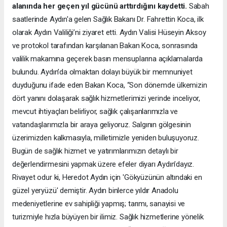
alanında her geçen yıl gücünü arttırdığını kaydetti.
Sabah
saatlerinde Aydın'a gelen Sağlık Bakanı Dr. Fahrettin Koca, ilk
olarak Aydın Valiliği’ni ziyaret etti. Aydın Valisi Hüseyin Aksoy
ve protokol tarafından karşılanan Bakan Koca, sonrasında
valilik makamına geçerek basın mensuplarına açıklamalarda
bulundu. Aydın’da olmaktan dolayı büyük bir memnuniyet
duyduğunu ifade eden Bakan Koca, “Son dönemde ülkemizin
dört yanını dolaşarak sağlık hizmetlerimizi yerinde inceliyor,
mevcut ihtiyaçları belirliyor, sağlık çalışanlarımızla ve
vatandaşlarımızla bir araya geliyoruz. Salgının gölgesinin
üzerimizden kalkmasıyla, milletimizle yeniden buluşuyoruz.
Bugün de sağlık hizmet ve yatırımlarımızın detaylı bir
değerlendirmesini yapmak üzere efeler diyarı Aydın’dayız.
Rivayet odur ki, Heredot Aydın için 'Gökyüzünün altındaki en
güzel yeryüzü' demiştir. Aydın binlerce yıldır Anadolu
medeniyetlerine ev sahipliği yapmış; tarımı, sanayisi ve
turizmiyle hızla büyüyen bir ilimiz. Sağlık hizmetlerine yönelik