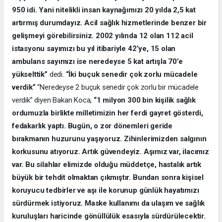
950 idi. Yani nitelikli insan kaynağımızı 20 yılda 2,5 kat
artırmış durumdayız. Acil sağlık hizmetlerinde benzer bir
gelişmeyi görebilirsiniz. 2002 yılında 12 olan 112 acil
istasyonu sayımızı bu yıl itibariyle 42’ye, 15 olan
ambulans sayımızı ise neredeyse 5 kat artışla 70’e
yükselttik”
dedi.
“İki buçuk senedir çok zorlu mücadele
verdik”
“Neredeyse 2 buçuk senedir çok zorlu bir mücadele
verdik” diyen Bakan Koca,
“1 milyon 300 bin kişilik sağlık
ordumuzla birlikte milletimizin her ferdi gayret gösterdi,
fedakarlık yaptı. Bugün, o zor dönemleri geride
bırakmanın huzurunu yaşıyoruz. Zihinlerimizden salgının
korkusunu atıyoruz. Artık güvendeyiz. Aşımız var, ilacımız
var. Bu silahlar elimizde olduğu müddetçe, hastalık artık
büyük bir tehdit olmaktan çıkmıştır. Bundan sonra kişisel
koruyucu tedbirler ve aşı ile korunup günlük hayatımızı
sürdürmek istiyoruz. Maske kullanımı da ulaşım ve sağlık
kuruluşları haricinde gönüllülük esasıyla sürdürülecektir.