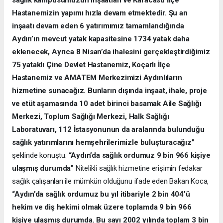
sağlık kampüsümüzün inşaatları ve Karacasu İlçe
Hastanemizin yapımı hızla devam etmektedir. Şu an
inşaatı devam eden 6 yatırımımız tamamlandığında
Aydın’ın mevcut yatak kapasitesine 1734 yatak daha
eklenecek, Ayrıca 8 Nisan’da ihalesini gerçekleştirdiğimiz
75 yataklı Çine Devlet Hastanemiz, Koçarlı İlçe
Hastanemiz ve AMATEM Merkezimizi Aydınlıların
hizmetine sunacağız. Bunların dışında inşaat, ihale, proje
ve etüt aşamasında 10 adet birinci basamak Aile Sağlığı
Merkezi, Toplum Sağlığı Merkezi, Halk Sağlığı
Laboratuvarı, 112 İstasyonunun da aralarında bulunduğu
sağlık yatırımlarını hemşehrilerimizle buluşturacağız”
şeklinde konuştu.
“Aydın’da sağlık ordumuz 9 bin 966 kişiye
ulaşmış durumda”
Nitelikli sağlık hizmetine erişimin fedakar
sağlık çalışanları ile mümkün olduğunu ifade eden Bakan Koca,
“Aydın’da sağlık ordumuz bu yıl itibariyle 2 bin 404’ü
hekim ve diş hekimi olmak üzere toplamda 9 bin 966
kişiye ulaşmış durumda. Bu sayı 2002 yılında toplam 3 bin