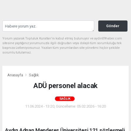
Gönder
Yorum yazarak Topluluk Kuralları’nı kabul etmiş bulunuyor ve aydin09haber.com
sitesine yaptığınız yorumunuzla ilgili doğrudan veya dolaylı tüm sorumluluğu tek
başınıza üstleniyorsunuz. Yazılan tüm yorumlardan site yönetimi hiçbir şekilde
sorumlu tutulamaz.
Anasayfa
Sağlık
ADÜ personel alacak
SAĞLIK
11.06.2024 - 13:20, Güncelleme: 05.02.2026 - 16:20
Aydın Adnan Menderes Üniversitesi 121 sözleşmeli