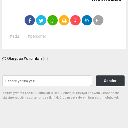
#adü
#personel
Okuyucu Yorumları
(0)
Gönder
Yorum yazarak Topluluk Kuralları’nı kabul etmiş bulunuyor ve aydin09haber.com
sitesine yaptığınız yorumunuzla ilgili doğrudan veya dolaylı tüm sorumluluğu tek
başınıza üstleniyorsunuz. Yazılan tüm yorumlardan site yönetimi hiçbir şekilde
sorumlu tutulamaz.