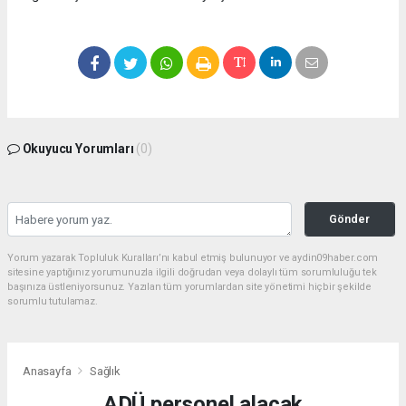
Okuyucu Yorumları
(0)
Gönder
Yorum yazarak Topluluk Kuralları’nı kabul etmiş bulunuyor ve aydin09haber.com
sitesine yaptığınız yorumunuzla ilgili doğrudan veya dolaylı tüm sorumluluğu tek
başınıza üstleniyorsunuz. Yazılan tüm yorumlardan site yönetimi hiçbir şekilde
sorumlu tutulamaz.
Anasayfa
Sağlık
ADÜ personel alacak