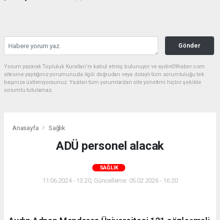
Gönder
Yorum yazarak Topluluk Kuralları’nı kabul etmiş bulunuyor ve aydin09haber.com
sitesine yaptığınız yorumunuzla ilgili doğrudan veya dolaylı tüm sorumluluğu tek
başınıza üstleniyorsunuz. Yazılan tüm yorumlardan site yönetimi hiçbir şekilde
sorumlu tutulamaz.
Anasayfa
Sağlık
ADÜ personel alacak
SAĞLIK
11.06.2024 - 13:20, Güncelleme: 05.02.2026 - 16:20