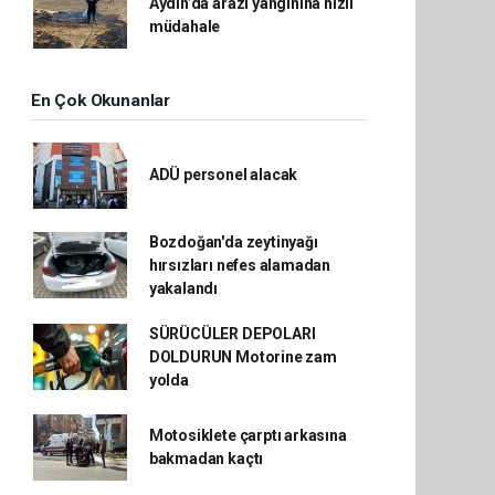
Aydın’da arazi yangınına hızlı
müdahale
En Çok Okunanlar
ADÜ personel alacak
Bozdoğan'da zeytinyağı
hırsızları nefes alamadan
yakalandı
SÜRÜCÜLER DEPOLARI
DOLDURUN Motorine zam
yolda
Motosiklete çarptı arkasına
bakmadan kaçtı