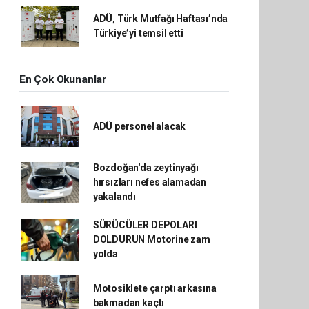
ADÜ, Türk Mutfağı Haftası’nda
Türkiye’yi temsil etti
En Çok Okunanlar
ADÜ personel alacak
Bozdoğan'da zeytinyağı
hırsızları nefes alamadan
yakalandı
SÜRÜCÜLER DEPOLARI
DOLDURUN Motorine zam
yolda
Motosiklete çarptı arkasına
bakmadan kaçtı