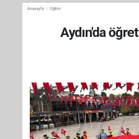
Anasayfa
Eğitim
Aydın'da öğret