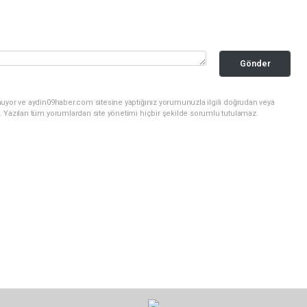
Gönder
nuyor ve aydin09haber.com sitesine yaptığınız yorumunuzla ilgili doğrudan veya
. Yazılan tüm yorumlardan site yönetimi hiçbir şekilde sorumlu tutulamaz.