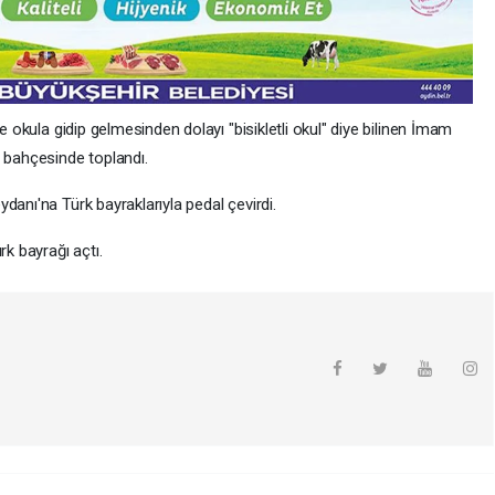
e okula gidip gelmesinden dolayı "bisikletli okul" diye bilinen İmam
l bahçesinde toplandı.
danı'na Türk bayraklarıyla pedal çevirdi.
k bayrağı açtı.