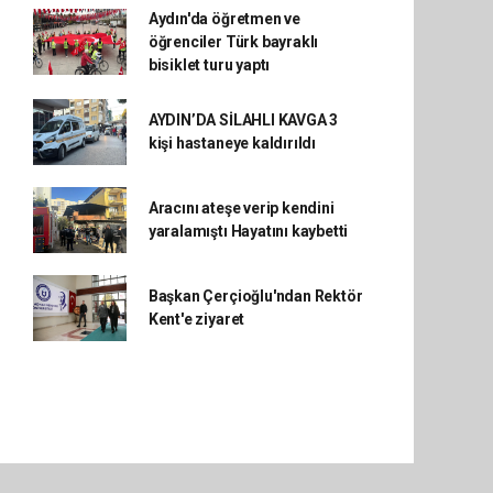
Aydın'da öğretmen ve
öğrenciler Türk bayraklı
bisiklet turu yaptı
AYDIN’DA SİLAHLI KAVGA 3
kişi hastaneye kaldırıldı
Aracını ateşe verip kendini
yaralamıştı Hayatını kaybetti
Başkan Çerçioğlu'ndan Rektör
Kent'e ziyaret