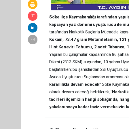
Söke ilçe Kaymak
amlığı tarafından yapı
kapsayan yaz dönemi uyuşturucu ile müc
tarafından Narkotik Suçlarla Mücadele ka
Kokain, 73.47 gram Metamfetamin, 121 gr
Hint Keneviri Tohumu, 2 adet Tabanca, 
Yapılan bu çalışmalar kapsamında 86 şahsa
Dikimi (2313 SKM) suçundan, 10 şahsa Uyu
başlatılırken; bu şahıslardan 2'si Uyuşturu
Ayrıca Uyuşturucu Suçlarından aranması ola
kararlılıkla devam edecek"
Söke Kaymakaml
olarak devam edeceği belirtilerek,
"Narkotik
tacirleri ilçemizin hangi sokağında, ha
yakalanıncaya kadar taviz vermeksizin k