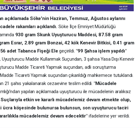
lan açıklamada Söke'nin Haziran, Temmuz, Ağustos aylarını
adele rakamları açıklandı.
Söke İlçe Emniyet Müdürlüğü
psamında
930 gram Skunk Uyuşturucu Maddesi, 87.58 gram
am Esrar, 2.89 gram Bonzai, 42 kök Kenevir Bitkisi, 0.41 gram
156 adet Tabanca Fişeği Ele
geçirildi.
"99 Şahsa işlem yapıldı"
, Uyuşturucu Madde Kullanmak Suçundan, 3 şahsa Yasa Dışı Kenevir
şturucu Madde Ticareti Yapmak suçundan, adli soruşturma
cu Madde Ticareti Yapmak suçundan çıkarıldığı mahkemece tutuklandı.
n 21 şahıs yakalanarak cezaevine teslim edildi.
"Mücadele
ığı’ndan yapılan açıklamada uyuşturucu ile mücadelenin aralıksız
 Suçlarıyla etkin ve kararlı mücadelemiz devam etmekte olup,
ngi ücra köşesinde bulunursa bulunsun, son uyuşturucu taciri
ararlılıkla mücadelemiz devam edecektir"
ifadelerine yer verildi.