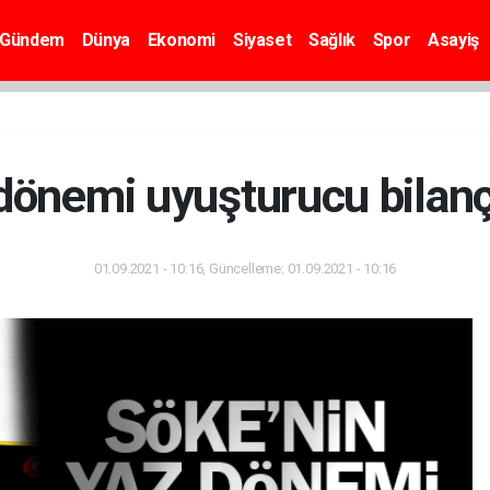
Gündem
Dünya
Ekonomi
Siyaset
Sağlık
Spor
Asayiş
 dönemi uyuşturucu bilanç
01.09.2021 - 10:16, Güncelleme: 01.09.2021 - 10:16