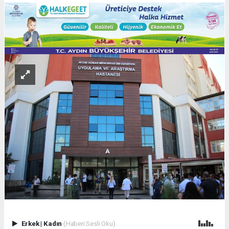
Erkek
|
Kadın
(Haberi Sesli Oku)