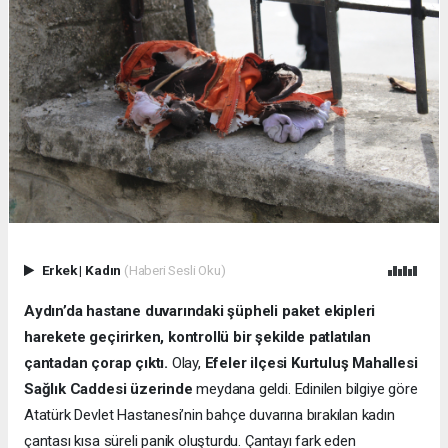
Erkek
|
Kadın
(Haberi Sesli Oku)
Aydın’da hastane duvarındaki şüpheli paket ekipleri
harekete geçirirken, kontrollü bir şekilde patlatılan
çantadan çorap çıktı.
Olay,
Efeler ilçesi Kurtuluş Mahallesi
Sağlık Caddesi üzerinde
meydana geldi. Edinilen bilgiye göre
Atatürk Devlet Hastanesi’nin bahçe duvarına bırakılan kadın
çantası kısa süreli panik oluşturdu. Çantayı fark eden