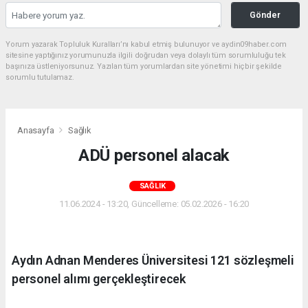
Gönder
Yorum yazarak Topluluk Kuralları’nı kabul etmiş bulunuyor ve aydin09haber.com
sitesine yaptığınız yorumunuzla ilgili doğrudan veya dolaylı tüm sorumluluğu tek
başınıza üstleniyorsunuz. Yazılan tüm yorumlardan site yönetimi hiçbir şekilde
sorumlu tutulamaz.
Anasayfa
Sağlık
ADÜ personel alacak
SAĞLIK
11.06.2024 - 13:20, Güncelleme: 05.02.2026 - 16:20
Aydın Adnan Menderes Üniversitesi 121 sözleşmeli
personel alımı gerçekleştirecek