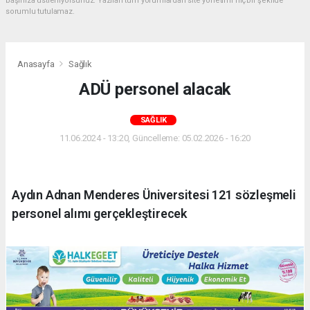
başınıza üstleniyorsunuz. Yazılan tüm yorumlardan site yönetimi hiçbir şekilde
sorumlu tutulamaz.
Anasayfa
Sağlık
ADÜ personel alacak
SAĞLIK
11.06.2024 - 13:20, Güncelleme: 05.02.2026 - 16:20
Aydın Adnan Menderes Üniversitesi 121 sözleşmeli
personel alımı gerçekleştirecek