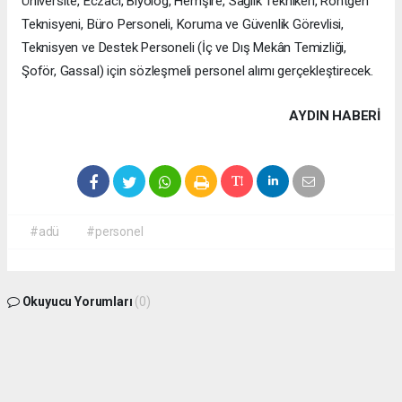
Üniversite, Eczacı, Biyolog, Hemşire, Sağlık Teknikeri, Röntgen
Teknisyeni, Büro Personeli, Koruma ve Güvenlik Görevlisi,
Teknisyen ve Destek Personeli (İç ve Dış Mekân Temizliği,
Şoför, Gassal) için sözleşmeli personel alımı gerçekleştirecek.
AYDIN HABERİ
#adü
#personel
Okuyucu Yorumları
(0)
Gönder