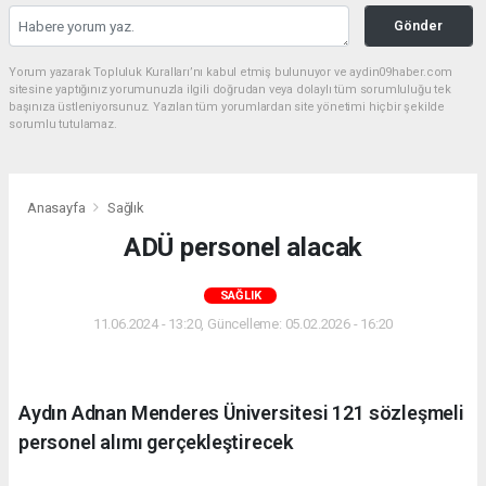
Gönder
Yorum yazarak Topluluk Kuralları’nı kabul etmiş bulunuyor ve aydin09haber.com
sitesine yaptığınız yorumunuzla ilgili doğrudan veya dolaylı tüm sorumluluğu tek
başınıza üstleniyorsunuz. Yazılan tüm yorumlardan site yönetimi hiçbir şekilde
sorumlu tutulamaz.
Anasayfa
Sağlık
ADÜ personel alacak
SAĞLIK
11.06.2024 - 13:20, Güncelleme: 05.02.2026 - 16:20
Aydın Adnan Menderes Üniversitesi 121 sözleşmeli
personel alımı gerçekleştirecek