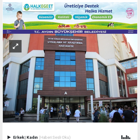
Erkek
|
Kadın
(Haberi Sesli Oku)