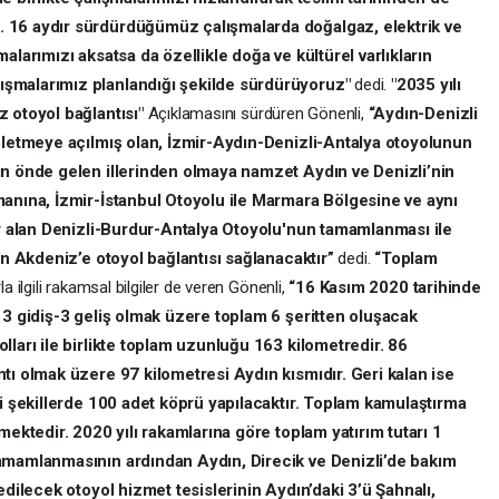
 16 aydır sürdürdüğümüz çalışmalarda doğalgaz, elektrik ve
alarımızı aksatsa da özellikle doğa ve kültürel varlıkların
şmalarımız planlandığı şekilde sürdürüyoruz"
dedi.
"2035 yılı
 otoyol bağlantısı"
Açıklamasını sürdüren Gönenli,
“Aydın-Denizli
işletmeye açılmış olan, İzmir-Aydın-Denizli-Antalya otoyolunun
in önde gelen illerinden olmaya namzet Aydın ve Denizli’nin
manına, İzmir-İstanbul Otoyolu ile Marmara Bölgesine ve aynı
er alan Denizli-Burdur-Antalya Otoyolu'nun tamamlanması ile
an Akdeniz’e otoyol bağlantısı sağlanacaktır”
dedi.
“Toplam
a ilgili rakamsal bilgiler de veren Gönenli,
“16 Kasım 2020 tarihinde
 3 gidiş-3 geliş olmak üzere toplam 6 şeritten oluşacak
lları ile birlikte toplam uzunluğu 163 kilometredir. 86
tı olmak üzere 97 kilometresi Aydın kısmıdır. Geri kalan ise
li şekillerde 100 adet köprü yapılacaktır. Toplam kamulaştırma
mektedir. 2020 yılı rakamlarına göre toplam yatırım tutarı 1
amamlanmasının ardından Aydın, Direcik ve Denizli’de bakım
edilecek otoyol hizmet tesislerinin Aydın’daki 3’ü Şahnalı,