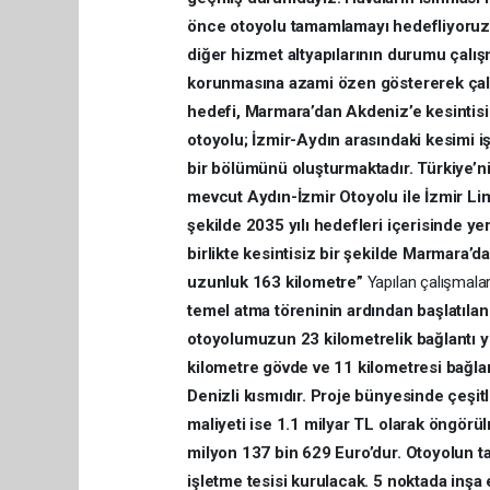
önce otoyolu tamamlamayı hedefliyoruz.
diğer hizmet altyapılarının durumu çalışm
korunmasına azami özen göstererek çalı
hedefi, Marmara’dan Akdeniz’e kesintisiz
otoyolu; İzmir-Aydın arasındaki kesimi 
bir bölümünü oluşturmaktadır. Türkiye’n
mevcut Aydın-İzmir Otoyolu ile İzmir Li
şekilde 2035 yılı hedefleri içerisinde y
birlikte kesintisiz bir şekilde Marmara’d
uzunluk 163 kilometre”
Yapılan çalışmalarl
temel atma töreninin ardından başlatılan
otoyolumuzun 23 kilometrelik bağlantı yo
kilometre gövde ve 11 kilometresi bağlan
Denizli kısmıdır. Proje bünyesinde çeşit
maliyeti ise 1.1 milyar TL olarak öngörül
milyon 137 bin 629 Euro’dur. Otoyolun t
işletme tesisi kurulacak. 5 noktada inşa 