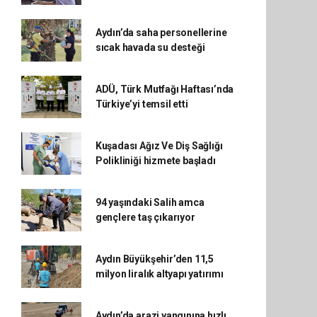
Aydın’da saha personellerine
sıcak havada su desteği
ADÜ, Türk Mutfağı Haftası’nda
Türkiye’yi temsil etti
Kuşadası Ağız Ve Diş Sağlığı
Polikliniği hizmete başladı
94 yaşındaki Salih amca
gençlere taş çıkarıyor
Aydın Büyükşehir’den 11,5
milyon liralık altyapı yatırımı
Aydın’da arazi yangınına hızlı