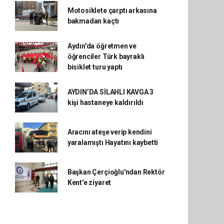
Motosiklete çarptı arkasına
bakmadan kaçtı
Aydın'da öğretmen ve
öğrenciler Türk bayraklı
bisiklet turu yaptı
AYDIN’DA SİLAHLI KAVGA 3
kişi hastaneye kaldırıldı
Aracını ateşe verip kendini
yaralamıştı Hayatını kaybetti
Başkan Çerçioğlu'ndan Rektör
Kent'e ziyaret