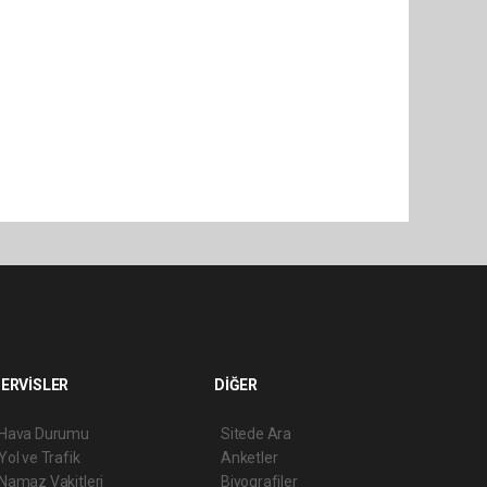
ERVİSLER
DİĞER
Hava Durumu
Sitede Ara
Yol ve Trafik
Anketler
Namaz Vakitleri
Biyografiler