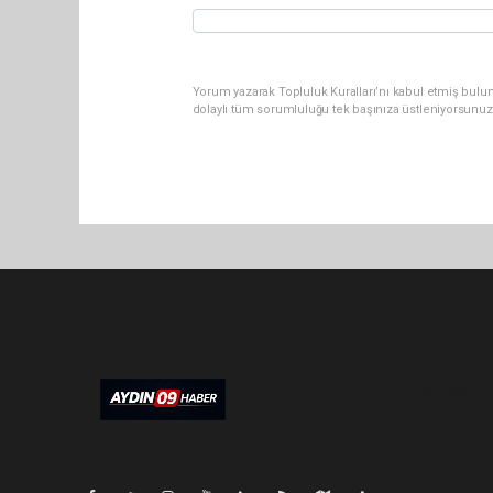
Yorum yazarak Topluluk Kuralları’nı kabul etmiş bulu
dolaylı tüm sorumluluğu tek başınıza üstleniyorsunuz
Pro-0.046