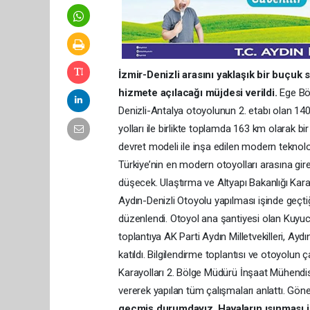
İzmir-Denizli arasını yaklaşık bir buçuk
hizmete açılacağı müjdesi verildi.
Ege Böl
Denizli-Antalya otoyolunun 2. etabı olan 140 
yolları ile birlikte toplamda 163 km olarak 
devret modeli ile inşa edilen modern teknoloji
Türkiye’nin en modern otoyolları arasına gir
düşecek. Ulaştırma ve Altyapı Bakanlığı Kara
Aydın-Denizli Otoyolu yapılması işinde geçtiğimi
düzenlendi. Otoyol ana şantiyesi olan Kuyu
toplantıya AK Parti Aydın Milletvekilleri, A
katıldı. Bilgilendirme toplantısı ve otoyolun
Karayolları 2. Bölge Müdürü İnşaat Mühendi
vererek yapılan tüm çalışmaları anlattı. Göne
geçmiş durumdayız. Havaların ısınması ile