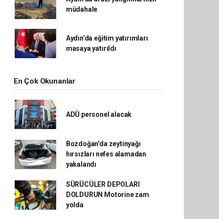
müdahale
Aydın’da eğitim yatırımları
masaya yatırıldı
En Çok Okunanlar
ADÜ personel alacak
Bozdoğan'da zeytinyağı
hırsızları nefes alamadan
yakalandı
SÜRÜCÜLER DEPOLARI
DOLDURUN Motorine zam
yolda