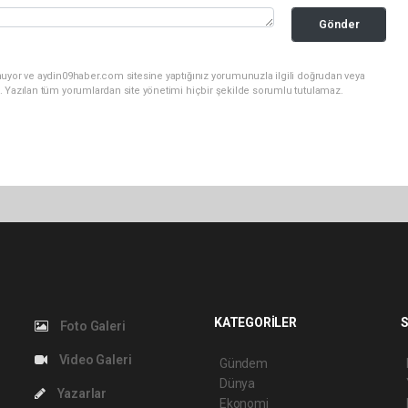
Gönder
nuyor ve aydin09haber.com sitesine yaptığınız yorumunuzla ilgili doğrudan veya
. Yazılan tüm yorumlardan site yönetimi hiçbir şekilde sorumlu tutulamaz.
KATEGORİLER
S
Foto Galeri
Video Galeri
Gündem
Dünya
Yazarlar
Ekonomi