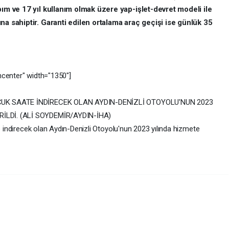
pım ve 17 yıl kullanım olmak üzere yap-işlet-devret modeli ile
na sahiptir. Garanti edilen ortalama araç geçişi ise günlük 35
ncenter" width="1350"]
UÇUK SAATE İNDİRECEK OLAN AYDIN-DENİZLİ OTOYOLU'NUN 2023
İLDİ. (ALİ SOYDEMİR/AYDIN-İHA)
te indirecek olan Aydın-Denizli Otoyolu'nun 2023 yılında hizmete