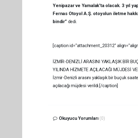
Yenipazar ve Yamalak’ta olacak. 3 yıl ya
Fernas Otoyol A.Ş. otoyolun iletme hakkı
bindir”
dedi.
[caption id="attachment_20312" align="alig
İZMİR-DENİZLİ ARASINI YAKLAŞIK BİR B
YILINDA HİZMETE AÇILACAĞI MÜJDESİ VER
İzmir-Denizli arasını yaklaşık bir buçuk saa
açılacağı müjdesi verildi.[/caption]
Okuyucu Yorumları
(0)