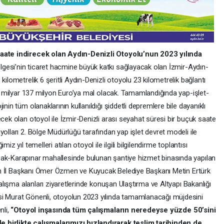
 saate indirecek olan Aydın-Denizli Otoyolu’nun 2023 yılında
gesi’nin ticaret hacmine büyük katkı sağlayacak olan İzmir-Aydın-
kilometrelik 6 şeritli Aydın-Denizli otoyolu 23 kilometrelik bağlantı
bir milyar 137 milyon Euro’ya mal olacak. Tamamlandığında yap-işlet-
nin tüm olanaklarının kullanıldığı şiddetli depremlere bile dayanıklı
ecek olan otoyol ile İzmir-Denizli arası seyahat süresi bir buçuk saate
yolları 2. Bölge Müdürlüğü tarafından yap işlet devret modeli ile
z yıl temelleri atılan otoyol ile ilgili bilgilendirme toplantısı
cak-Karapınar mahallesinde bulunan şantiye hizmet binasında yapılan
ydın İl Başkanı Ömer Özmen ve Kuyucak Belediye Başkanı Metin Ertürk
 çalışma alanları ziyaretlerinde konuşan Ulaştırma ve Altyapı Bakanlığı
si Murat Gönenli, otoyolun 2023 yılında tamamlanacağı müjdesini
nli,
“Otoyol inşasında tüm çalışmaların neredeyse yüzde 50’sini
 birlikte çalışmalarımızı hızlandırarak teslim tarihinden de